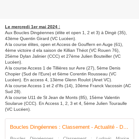
Le mercredi 1er mai 2024 :
Aux Boucles Dingéennes (élite et open 1, 2 et 3) à Dingè (35),
43ème Quentin Girard (VC Lucéen).
A la course élites, open et Access de Gouffern en Auge (61),
4ème victoire d ela saison de Killian Théot (VC Rouen 76),
25ème Dylan Jalinier (CCC) et 27ème Julien Bouteiller (VC
Lucéen).
A la course Access 1 de Tillières sur Avre (27), 5ème Denis
Chopier (Sud de l'Eure) et 6ème Corentin Rousseau (VC
Lucéen). En access 4, 13ème Glenn Roulot (Anet VC).
A la course Access 1 et 2 d'Ifs (14), 10ème Franck Vacossin (AC
Sud 28).
A la course U11 de St Jean de Monts (85), 15ème Valentin
Soularue (CCC). En Access 1, 2, 3 et 4, 5ème Julien Touraulle
(VC Lucéen).
Boucles Dingéennes : Classement - Actualité - DirectVelo
Boucles Dingéennes : Classement : Ludovic Morice