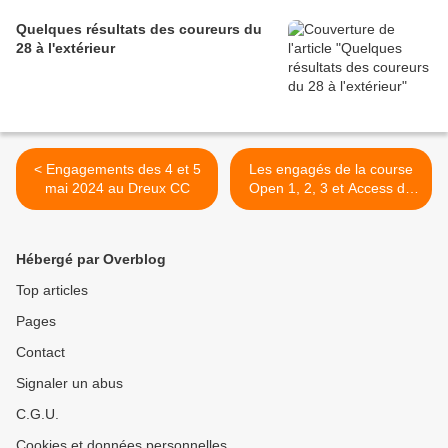
Quelques résultats des coureurs du
28 à l'extérieur
< Engagements des 4 et 5
Les engagés de la course
mai 2024 au Dreux CC
Open 1, 2, 3 et Access du
dimanche 5 mai à
Pontgouin (28) et
annulation de la réunion
Hébergé par Overblog
école de cyclisme remplacé
par une animation ludique >
Top articles
Pages
Contact
Signaler un abus
C.G.U.
Cookies et données personnelles