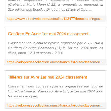
(Cre'Actuel-Marie Morin-U 22) a remporté, ce mercredi, la
21e édition des Boucles Dingéennes (Élites et Open...
https://www.directvelo.com/actualite/112477/boucles-dingeennes-classement
Gouffern En Auge 1er mai 2024 classement
Classement de la course cycliste organisée par le VS Trun à
Gouffern En Auge-Chambois (61) le 1er mai 2024 pour les
élites, open 1.2.3 et access 1.2.3.4.
https://velopressecollection.ouest-france.fr/route/classements/26266-gouffern-en-auge-1er-mai-2024-classement.html
Tillières sur Avre 1er mai 2024 classement
Classement des courses cyclistes organisées par Sud de
l'Eure Cyclisme à Tillières sur Avre (27) le 1er mai 2024 pour
les access et open.
https://velopressecollection.ouest-france.fr/route/classements/26263-tillieres-sur-avre-1er-mai-2024-classement.html