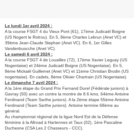
Le lundi 1er avril 2024 :
A la course FSGT 4 du Vieux Pont (61), 17ème Judicaël Boigne
(US Nogent le Rotrou). En 5, 8ème Charles Lebrun (Anet VC) et
39ème Jean-Claude Stephan (Anet VC). En 6, 1er Gilles
Vandenbuscche (Anet VC).
Le samedi 6 avril 2024 :
A la course FSGT 4 de Louailles (72), 17ème Xavier Leguay (US
Nogentaise) et 24ème Judicaël Boigne (US Nogentaise). En 5,
8ème Mickaël Guillemet (Anet VC) et 11ème Christian Brodin (US
nogentaise). En cadets, 8ème Olivier Chartrain (US Nogentaise).
Le dimanche 7 avril 2024 :
A la 1ère étape du Grand Prix Fernand Durel (Fédérale juniors) à
Gavray (50) avec un contre la montre de 8.6 kms, 64ème Antoine
Ferdinand (Team Sarthe juniors). A la 2ème étape 55ème Antoine
Ferdinand (Team Sarthe juniors). Antoine termine 68ème au
général.
Au championnat régional de la ligue Nord Est de la Défense
féminine à la Allroad à Hartennes et Taux (02), 1ère Pascaline
Duchesne (CSA Les 2 Chasseurs - CCC).