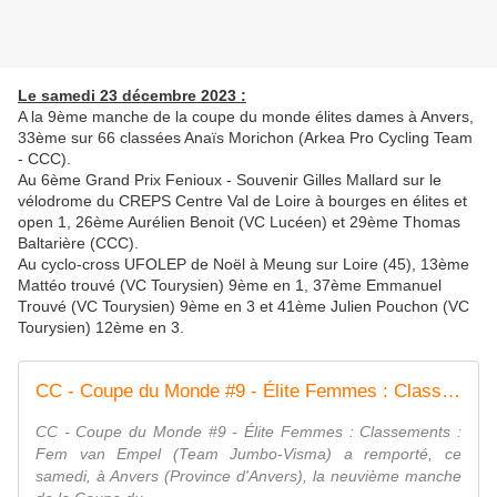
Le samedi 23 décembre 2023 :
A la 9ème manche de la coupe du monde élites dames à Anvers,
33ème sur 66 classées Anaïs Morichon (Arkea Pro Cycling Team
- CCC).
Au 6ème Grand Prix Fenioux - Souvenir Gilles Mallard sur le
vélodrome du CREPS Centre Val de Loire à bourges en élites et
open 1, 26ème Aurélien Benoit (VC Lucéen) et 29ème Thomas
Baltarière (CCC).
Au cyclo-cross UFOLEP de Noël à Meung sur Loire (45), 13ème
Mattéo trouvé (VC Tourysien) 9ème en 1, 37ème Emmanuel
Trouvé (VC Tourysien) 9ème en 3 et 41ème Julien Pouchon (VC
Tourysien) 12ème en 3.
CC - Coupe du Monde #9 - Élite Femmes : Classements - Actualité - DirectVelo
CC - Coupe du Monde #9 - Élite Femmes : Classements :
Fem van Empel (Team Jumbo-Visma) a remporté, ce
samedi, à Anvers (Province d'Anvers), la neuvième manche