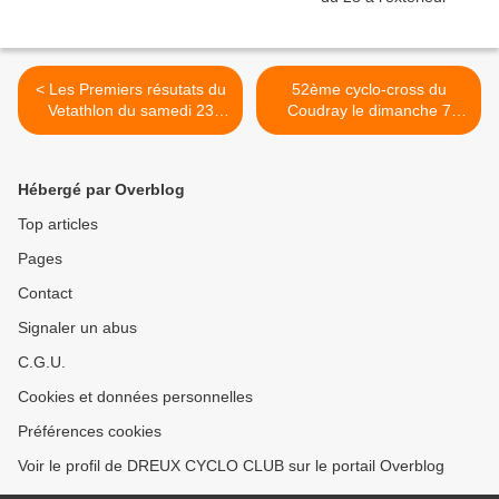
< Les Premiers résutats du
52ème cyclo-cross du
Vetathlon du samedi 23
Coudray le dimanche 7
décembre au Chateau des
janvier 2024 >
Vaux (28)
Hébergé par Overblog
Top articles
Pages
Contact
Signaler un abus
C.G.U.
Cookies et données personnelles
Préférences cookies
Voir le profil de DREUX CYCLO CLUB sur le portail Overblog