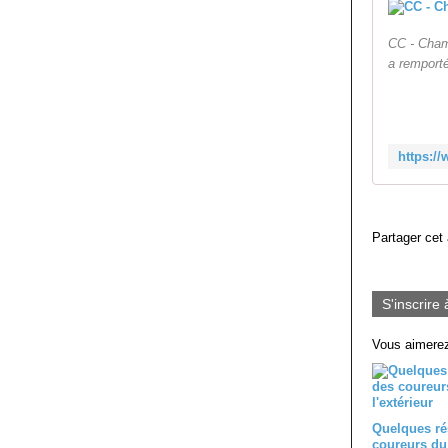
CC - Cham
a remporté
Partager cet 
S'inscrire 
Vous aimerez
Quelques ré
coureurs du 