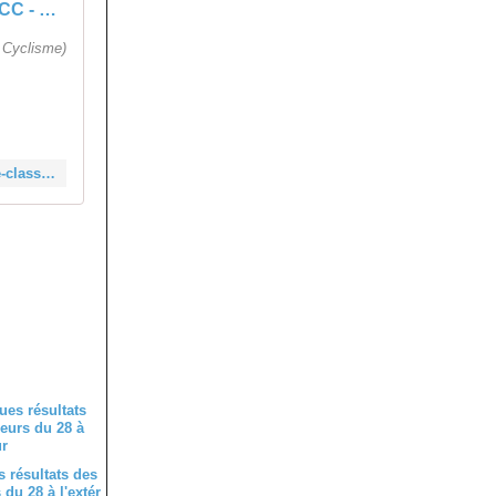
CC - Championnat des Pays de la Loire : Classements - Actualité - DirectVelo
 Cyclisme)
https://www.directvelo.com/actualite/109828/cc-championnat-des-pays-de-la-loire-classements
 résultats des
du 28 à l'extér