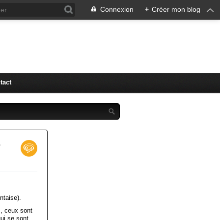
Connexion
+
Créer mon blog
tact
r
ntaise).
, ceux sont
ui se sont