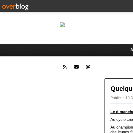
Le 
Activités du Dreux Cyclo Club
A
Quelque
Publié le 1
Le dimanche
Au cyclo-cro
Au championn
des jeunes fi