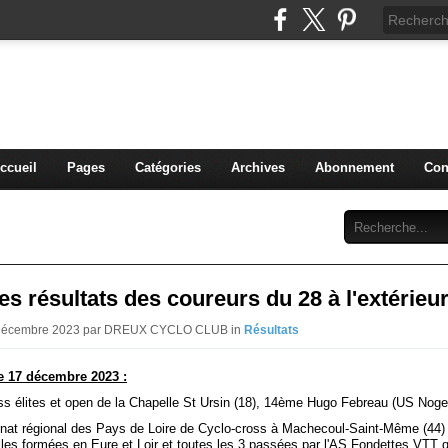
blog du DREUX CC
ccueil
Pages
Catégories
Archives
Abonnement
Con
s résultats des coureurs du 28 à l'extérieu
9 Décembre 2023 par DREUX CYCLO CLUB in
Résultats
 17 décembre 2023 :
ss élites et open de la Chapelle St Ursin (18), 14ème Hugo Febreau (US Noge
at régional des Pays de Loire de Cyclo-cross à Machecoul-Saint-Même (44) 
lles formées en Eure et Loir et toutes les 3 passées par l'AS Fondettes VTT q