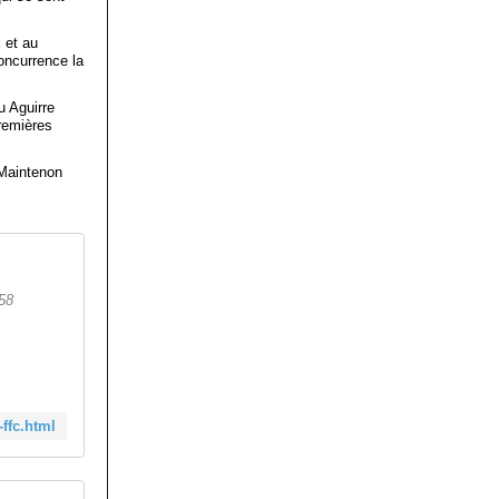
 et au
concurrence la
u Aguirre
remières
 Maintenon
 58
-ffc.html