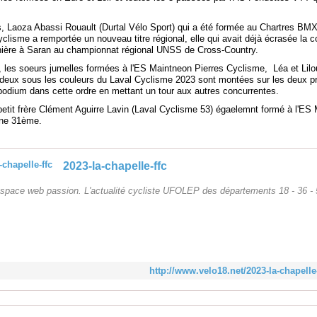
s, Laoza Abassi Rouault (Durtal Vélo Sport) qui a été formée au Chartres BMX
clisme a remportée un nouveau titre régional, elle qui avait déjà écrasée la 
ière à Saran au championnat régional UNSS de Cross-Country.
s, les soeurs jumelles formées à l'ES Maintneon Pierres Cyclisme, Léa et Lilo
 deux sous les couleurs du Laval Cyclisme 2023 sont montées sur les deux p
odium dans cette ordre en mettant un tour aux autres concurrentes.
petit frère Clément Aguirre Lavin (Laval Cyclisme 53) égaelemnt formé à l'ES
ine 31ème.
2023-la-chapelle-ffc
espace web passion. L'actualité cycliste UFOLEP des départements 18 - 36 -
http://www.velo18.net/2023-la-chapelle