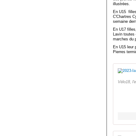
illustrées.
En U15 fille
C'Chartres Cy
semaine dern
En U17 fille
Lavin toutes
marches du p
En U15 leur 
Pierres term
Vélo18, l'