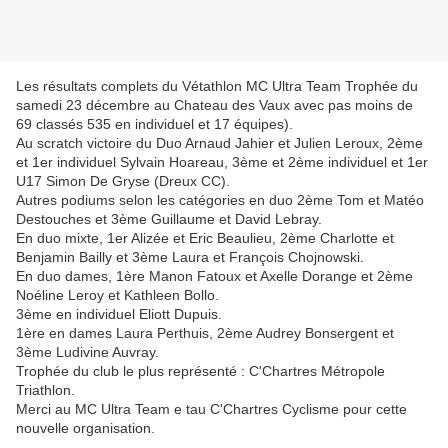
Les résultats complets du Vétathlon MC Ultra Team Trophée du
samedi 23 décembre au Chateau des Vaux avec pas moins de
69 classés 535 en individuel et 17 équipes).
Au scratch victoire du Duo Arnaud Jahier et Julien Leroux, 2ème
et 1er individuel Sylvain Hoareau, 3ème et 2ème individuel et 1er
U17 Simon De Gryse (Dreux CC).
Autres podiums selon les catégories en duo 2ème Tom et Matéo
Destouches et 3ème Guillaume et David Lebray.
En duo mixte, 1er Alizée et Eric Beaulieu, 2ème Charlotte et
Benjamin Bailly et 3ème Laura et François Chojnowski.
En duo dames, 1ère Manon Fatoux et Axelle Dorange et 2ème
Noéline Leroy et Kathleen Bollo.
3ème en individuel Eliott Dupuis.
1ère en dames Laura Perthuis, 2ème Audrey Bonsergent et
3ème Ludivine Auvray.
Trophée du club le plus représenté : C'Chartres Métropole
Triathlon.
Merci au MC Ultra Team e tau C'Chartres Cyclisme pour cette
nouvelle organisation.