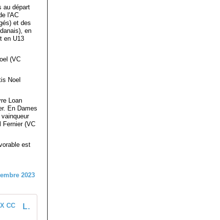
s au départ
de l'AC
gés) et des
danais), en
t en U13
oel (VC
is Noel
vre Loan
ier. En Dames
 vainqueur
l Fernier (VC
vorable est
Les classements complets du cyclo-cross de Maintenon (28) - Le blog du DREUX CC