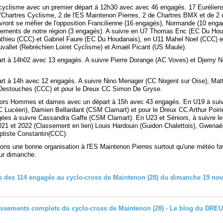
cyclisme avec un premier départ à 12h30 avec avec 46 engagés. 17 Eurélien
'Chartres Cyclisme, 2 de l'ES Maintenon Pierres, 2 de Chartres BMX et de 2 
vront se méfier de l'opposition Francilienne (16 engagés), Normande (10 enga
tements de notre région (3 engagés). A suivre en U7 Thomas Enc (EC Du Hou
thieu (CCC) et Gabriel Faure (EC Du Houdanais), en U11 Mahel Noel (CCC) e
uvallet (Rebréchien Loiret Cyclisme) et Amaël Picant (US Maule).
rt à 14h02 avec 13 engagés. A suivre Pierre Dorange (AC Voves) et Djemy N
rt à 14h avec 12 engagés. A suivre Nino Menager (CC Nogent sur Oise), Matt
Destouches (CCC) et pour le Dreux CC Simon De Gryse.
ors Hommes et dames avec un départ à 15h avec 43 engagés. En U19 à sui
 Lucéen), Damien Bellardant (CSM Clamart) et pour le Dreux CC Arthur Poir
ées à suivre Cassandra Gaffe (CSM Clamart). En U23 et Séniors, à suivre le
2021 et 2022 (Classement en lien) Louis Hardouin (Guidon Chalettois), Gwenaë
aptiste Constantin(CCC).
ons une bonne organisation à l'ES Maintenon Pierres surtout qu'une météo fa
ur dimanche.