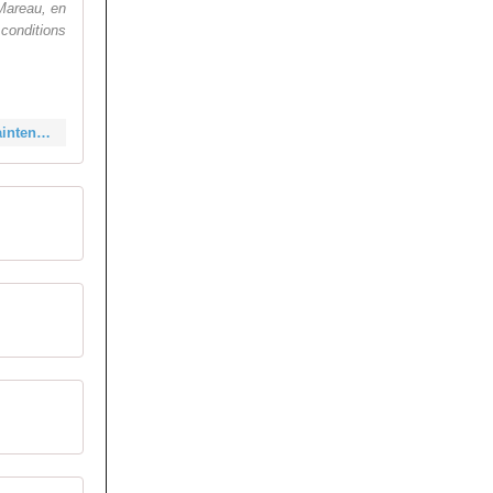
Mareau, en
conditions
http://www.dreuxcc.com/2022/11/les-classements-complets-du-cyclo-cross-de-maintenon-28.html