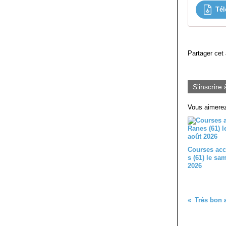
Tél
Partager cet 
S'inscrire 
Vous aimerez
Courses acc
s (61) le sa
2026