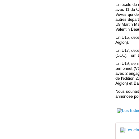
En école de 
avec 11 du C
Voves qui de
autres dépar
U9 Martin Ma
Valentin Bea
En U15, dépa
Aiglon).
En U17, dépa
(CCC), Tom 
En U19, séni
Simonnet (VC
avec 2 engag
de l'édition 
Aiglon) et B
Nous souhait
annoncée po