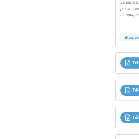
Le dimanc
pièce joi
climatique
Tél
Tél
Tél