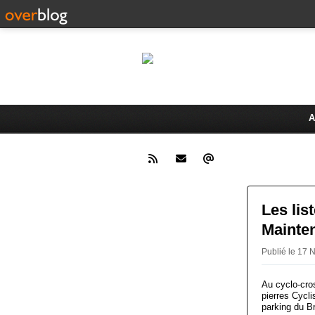
Le 
Activités du Dreux Cyclo Club
A
Les lis
Mainte
Publié le 1
Au cyclo-cro
pierres Cycli
parking du B