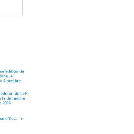
édition de la P
n le dimanche
e 2026
Assemblée Générale du Comité Départemental de Cyclisme d'Eure et Loir le Samedi 25 novembre Au Gault Saint Denis