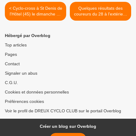
< Cyclo-cross à St Denis de
Quelques résultats des
l'Hôtel (45) le dimanche 26
coureurs du 28 à l'extérieur
novembre 2023
>
Hébergé par Overblog
Top articles
Pages
Contact
Signaler un abus
C.G.U.
Cookies et données personnelles
Préférences cookies
Voir le profil de DREUX CYCLO CLUB sur le portail Overblog
Créer un blog sur Overblog