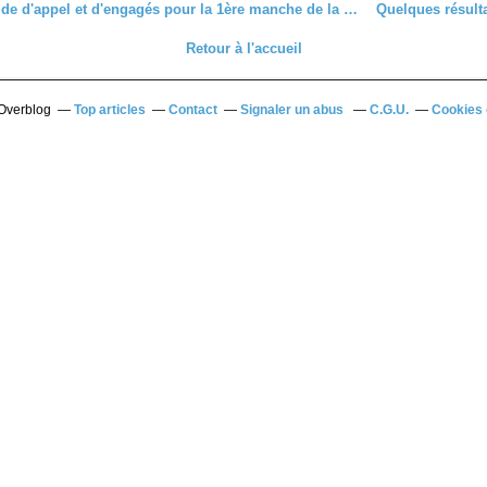
Les listes de d'appel et d'engagés pour la 1ère manche de la coupe régionale de cyclo-cross à St Maixme Hauterive (28)
Retour à l'accueil
 Overblog
Top articles
Contact
Signaler un abus
C.G.U.
Cookies 