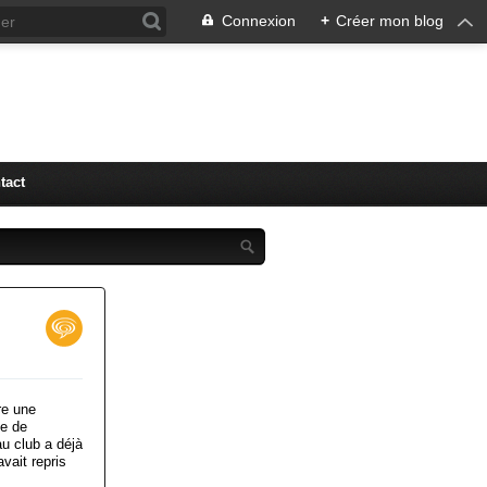
Connexion
+
Créer mon blog
tact
re une
pe de
u club a déjà
avait repris