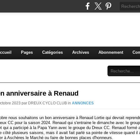
blog du DREUX CC
ccueil
Pages
Catégories
Archives
Abonnement
Con
on anniversaire à Renaud
 Octobre 2023 par DREUX CYCLO CLUB in
ANNONCES
obre nous souhaitons un bon anniversaire à Renaud Lortie qui devrait reprend
reux CC pour la saison 2024. Renaud qui s'entraine le dimanche avec le grou
 et qui a participé à la Papa Yann avec le groupe du Dreux CC. Renaud formé a
e côté plusieurs saisons, mais il avait fait parlé sa pointe de vitesse quand il 
ter à Aschères le Marché ou faire de bonnes places d'honneurs.