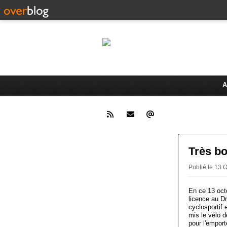
Le 
Activités du Dreux Cyclo Club
A
Très b
Publié le 13
En ce 13 oct
licence au D
cyclosportif
mis le vélo d
pour l'empor