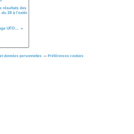
 résultats des
du 28 à l'extér
Les classements du Challenge UFOLEP 28 aprés Favières (28)
et données personnelles
Préférences cookies