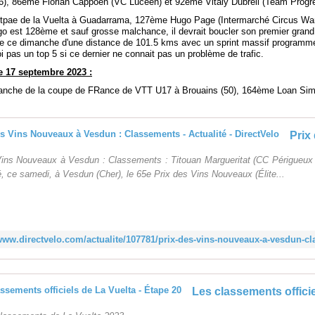
), 86ème Florian Cappoen (VC Lucéen) et 92ème Vitaly Dubreil (Team Progr
tpae de la Vuelta à Guadarrama, 127ème Hugo Page (Intermarché Circus Wa
o est 128ème et sauf grosse malchance, il devrait boucler son premier grand 
pe ce dimanche d'une distance de 101.5 kms avec un sprint massif programm
 pas un top 5 si ce dernier ne connait pas un problème de trafic.
 17 septembre 2023 :
anche de la coupe de FRance de VTT U17 à Brouains (50), 164ème Loan Sim
Vins Nouveaux à Vesdun : Classements : Titouan Margueritat (CC Périgueux
, ce samedi, à Vesdun (Cher), le 65e Prix des Vins Nouveaux (Élite...