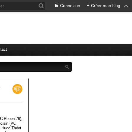
Connexion
+
Créer mon blog
tact
r
VC Rouen 76),
oisin (VC
e Hugo Théot