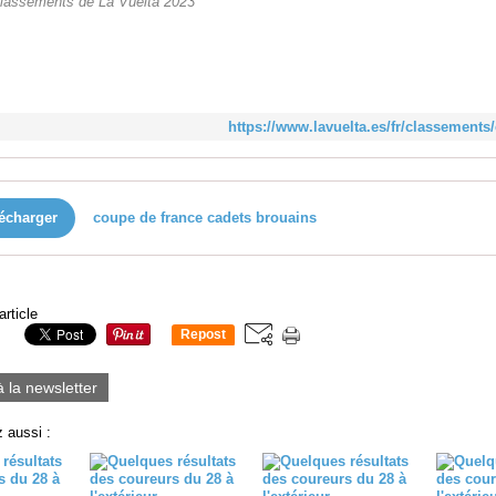
classements de La Vuelta 2023
https://www.lavuelta.es/fr/classements
écharger
coupe de france cadets brouains
article
Repost
0
à la newsletter
 aussi :