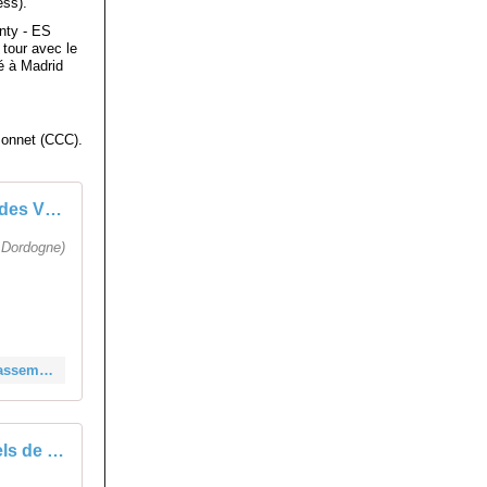
ess).
nty - ES
tour avec le
é à Madrid
onnet (CCC).
Prix des Vins Nouveaux à Vesdun : Classements - Actualité - DirectVelo
 Dordogne)
https://www.directvelo.com/actualite/107781/prix-des-vins-nouveaux-a-vesdun-classements
Les classements officiels de La Vuelta - Étape 20