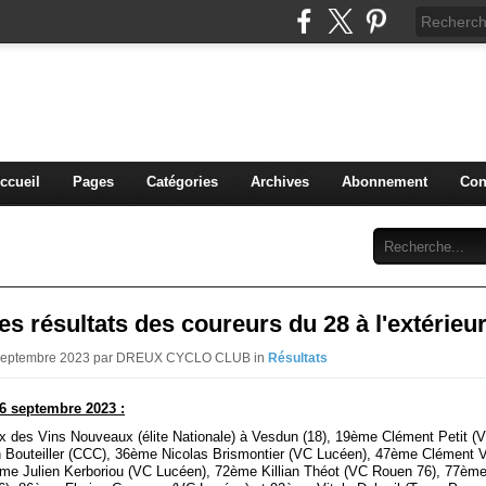
blog du DREUX CC
ccueil
Pages
Catégories
Archives
Abonnement
Con
s résultats des coureurs du 28 à l'extérieu
 Septembre 2023 par DREUX CYCLO CLUB in
Résultats
6 septembre 2023 :
x des Vins Nouveaux (élite Nationale) à Vesdun (18), 19ème Clément Petit (
 Bouteiller (CCC), 36ème Nicolas Brismontier (VC Lucéen), 47ème Clément V
me Julien Kerboriou (VC Lucéen), 72ème Killian Théot (VC Rouen 76), 77èm