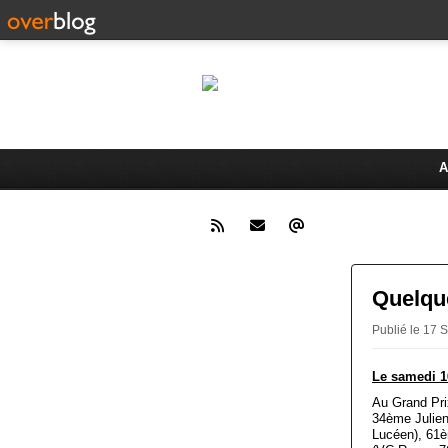
Le 
Activités du Dreux Cyclo Club
A
Quelque
Publié le 17
Le samedi 1
Au Grand Pri
34ème Julien
Lucéen), 61è