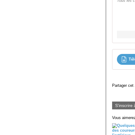
Tous les 
Tél
Partager cet 
S'inscrire 
Vous aimerez