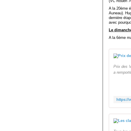
(VC Rouen 76
A la 20ème é
Auneau). Hug
dernière éta
avec pourquoi
Le dimanche
A la 6ème m
Prix des 
a remporté