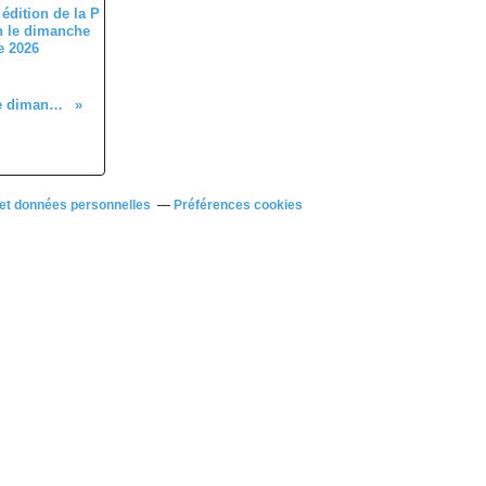
édition de la P
n le dimanche
e 2026
Paris Connerré (72) ce dimanche 1er octobre 2023
et données personnelles
Préférences cookies