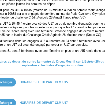
sur l'Estrée l'après-midi (circuit de 7.2 kms avec un départ à 14h pour les U1
, en pièces jointes les horaires de départ.
rt pour les U15 à 10h15 (retardé de 15 minutes au vu du nombre réduit d'eng
iner à 10h38 par une engagée de dernière minute du Paris Cyclisme Olympisme
e leader du challenge Crédit Agricole 28 Amaël Tarrou (Anet VC).
es U17 à 10h45 (horaire avancé des U17 au vu du nombre d'engagés pour ne p
e les catégories pour les signaleurs et pour que les U17 aient le temps de se
reuve de l'après-midi) avec une féminine Bretonne engagée de dernière minute
1h35 par le leader du Challenge Crédit Agricole 28 Maxime Asse (Dreux CC).
ifications dans les engagés U15 au nombre de 24 dont 5 féminines avec un
re et un U17 qui avait été engagé par erreur en U17 par son club.
seront 51 dont 2 féminines avec une féminine en plus et un U15 remis dans sa
écharger
HORAIRES DE DEPART CLM U15
écharger
HORAIRES DE DEPART CLM U17