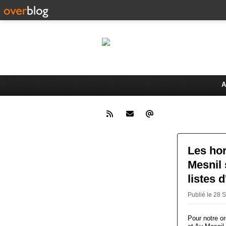
Le 
Activités du Dreux Cyclo Club
A
Les hor
Mesnil 
listes 
Publié le 28
Pour notre o