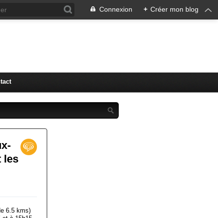
Connexion
+
Créer mon blog
tact
ux-
 les
de 6.5 kms)