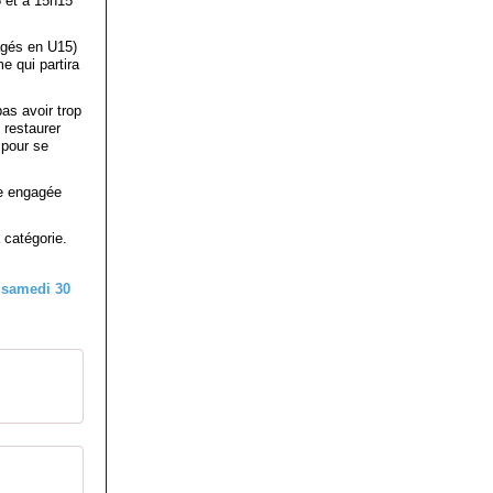
5 et à 15h15
agés en U15)
 qui partira
as avoir trop
 restaurer
 pour se
e engagée
 catégorie.