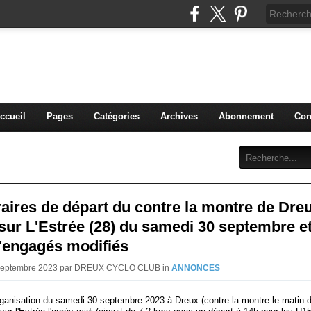
blog du DREUX CC
ccueil
Pages
Catégories
Archives
Abonnement
Con
aires de départ du contre la montre de Dre
sur L'Estrée (28) du samedi 30 septembre et
d'engagés modifiés
 Septembre 2023 par DREUX CYCLO CLUB in
ANNONCES
rganisation du samedi 30 septembre 2023 à Dreux (contre la montre le matin 