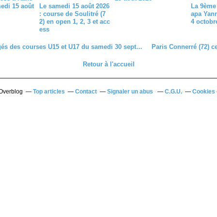
medi 15 août
Le samedi 15 août 2026
La 9ème 
: course de Soulitré (7
apa Yan
2) en open 1, 2, 3 et acc
4 octobr
ess
Les engagés des courses U15 et U17 du samedi 30 septembre à Dreux - Mesnil sur l'Estrée
Retour à l'accueil
 Overblog
Top articles
Contact
Signaler un abus
C.G.U.
Cookies 