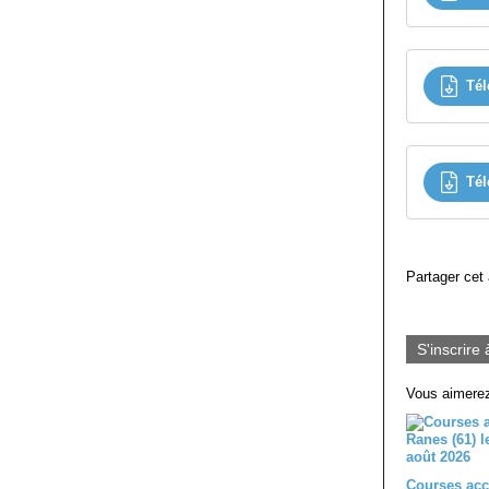
Tél
Tél
Partager cet 
S'inscrire 
Vous aimerez
Courses acc