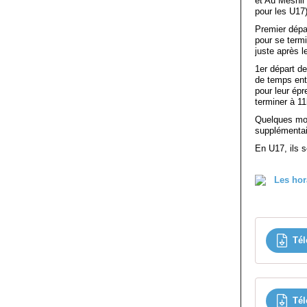
et Au Mesnil 
pour les U17)
Premier dépa
pour se term
juste après l
1er départ d
de temps entr
pour leur ép
terminer à 1
Quelques mod
supplémentai
En U17, ils 
Tél
Tél