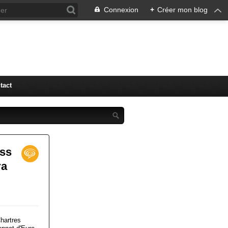
Connexion
+
Créer mon blog
tact
oss
ra
hartres