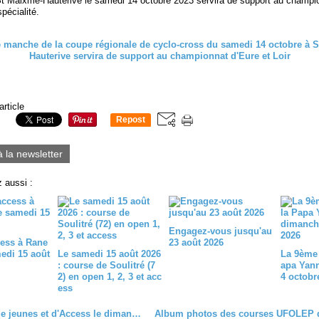
t Maixme-Hauterive le samedi 14 octobre 2023 servira de support au champi
spécialité.
article
Repost
0
à la newsletter
 aussi :
Engagez-vous jusqu'au
ess à Rane
23 août 2026
medi 15 août
Le samedi 15 août 2026
La 9ème 
: course de Soulitré (7
apa Yan
2) en open 1, 2, 3 et acc
4 octobr
ess
Courses de jeunes et d'Access le dimanche 24 septembre à Terminiers (28)