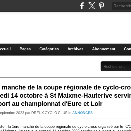
blog du DREUX CC
ccueil
Pages
Catégories
Archives
Abonnement
Con
 manche de la coupe régionale de cyclo-cr
di 14 octobre à St Maixme-Hauterive servi
ort au championnat d'Eure et Loir
 Septembre 2023 par DREUX CYCLO CLUB in
ANNONCES
ute : la 1ère manche de la coupe régionale de cyclo-cross organisé par le C'C