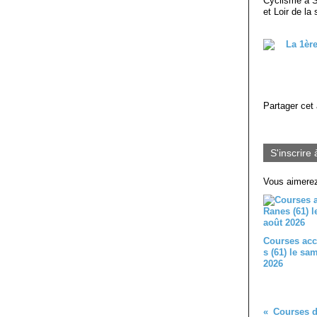
Cyclisme à S
et Loir de la 
Partager cet 
S'inscrire 
Vous aimerez
Courses acc
s (61) le sa
2026