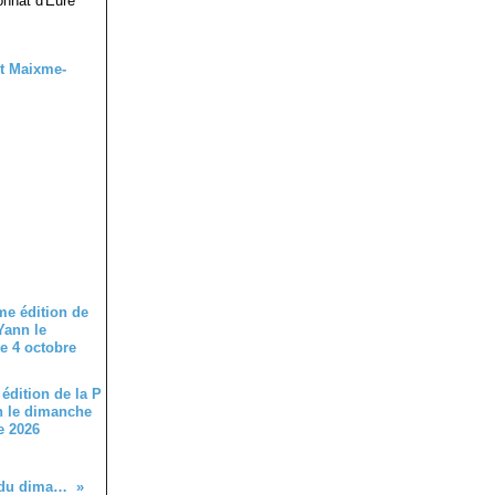
onnat d'Eure
édition de la P
n le dimanche
e 2026
Album photos des courses UFOLEP du dimanche 10 septembre à Bois le Roy (27)