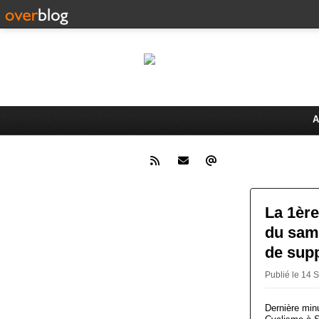
Le 
Activités du Dreux Cyclo Club
A
La 1ère
du same
de supp
Publié le 14
Dernière min