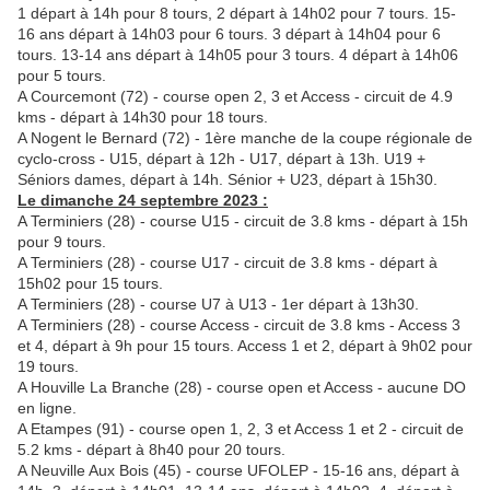
1 départ à 14h pour 8 tours, 2 départ à 14h02 pour 7 tours. 15-
16 ans départ à 14h03 pour 6 tours. 3 départ à 14h04 pour 6
tours. 13-14 ans départ à 14h05 pour 3 tours. 4 départ à 14h06
pour 5 tours.
A Courcemont (72) - course open 2, 3 et Access - circuit de 4.9
kms - départ à 14h30 pour 18 tours.
A Nogent le Bernard (72) - 1ère manche de la coupe régionale de
cyclo-cross - U15, départ à 12h - U17, départ à 13h. U19 +
Séniors dames, départ à 14h. Sénior + U23, départ à 15h30.
Le dimanche 24 septembre 2023 :
A Terminiers (28) - course U15 - circuit de 3.8 kms - départ à 15h
pour 9 tours.
A Terminiers (28) - course U17 - circuit de 3.8 kms - départ à
15h02 pour 15 tours.
A Terminiers (28) - course U7 à U13 - 1er départ à 13h30.
A Terminiers (28) - course Access - circuit de 3.8 kms - Access 3
et 4, départ à 9h pour 15 tours. Access 1 et 2, départ à 9h02 pour
19 tours.
A Houville La Branche (28) - course open et Access - aucune DO
en ligne.
A Etampes (91) - course open 1, 2, 3 et Access 1 et 2 - circuit de
5.2 kms - départ à 8h40 pour 20 tours.
A Neuville Aux Bois (45) - course UFOLEP - 15-16 ans, départ à