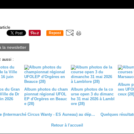
article
Repost
0
à la newsletter
 aussi :
Album p
os du Gran
Album photos du cham
Album photos de la co
ses UFO
Ville de Dr
pionnat régional UFOL
urse open 3 du dimanc
ceux (28
in 2026
EP d'Orgères en Beauc
he 31 mai 2026 à Lambl
e (28)
ore (28)
Hugo Page (Intermarché Circus Wanty - ES Auneau) au départ de Paris Chauny (02) ce dimanche 24 septembre
Retour à l'accueil