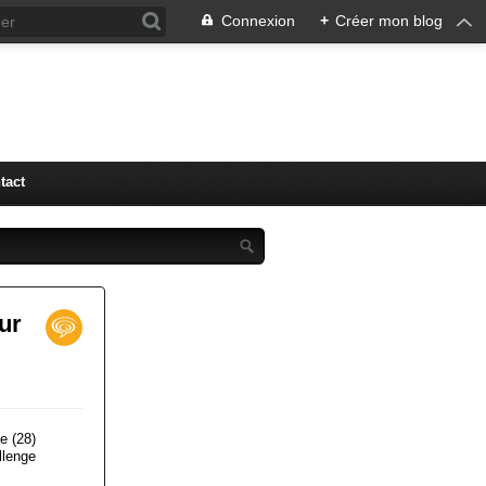
Connexion
+
Créer mon blog
tact
ur
e (28)
llenge