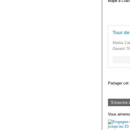
étape à Craco
Tour de
Mattia Ca
Geraint T
Partager cet 
S'inscrire 
Vous aimerez