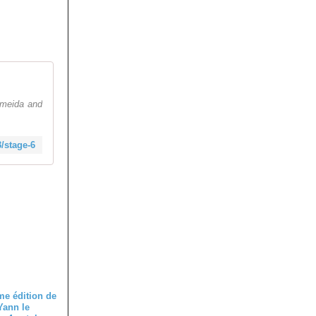
lmeida and
/stage-6