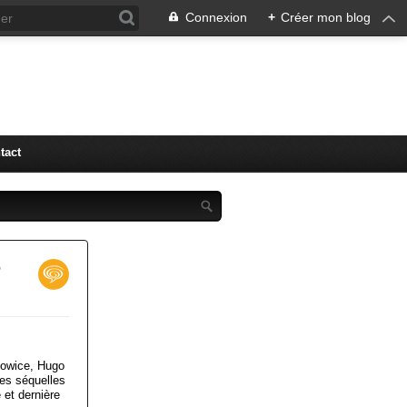
Connexion
+
Créer mon blog
tact
r
towice, Hugo
es séquelles
et dernière