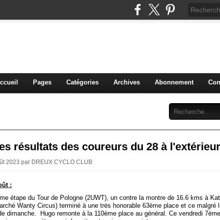
blog du DREUX CC
ccueil
Pages
Catégories
Archives
Abonnement
Con
s résultats des coureurs du 28 à l'extérieu
Août 2023 par DREUX CYCLO CLUB
oût :
ème étape du Tour de Pologne (2UWT), un contre la montre de 16.6 kms à Ka
arché Wanty Circus) terminé à une très honorable 63ème place et ce malgré l
de dimanche. Hugo remonte à la 110ème place au général. Ce vendredi 7ème 