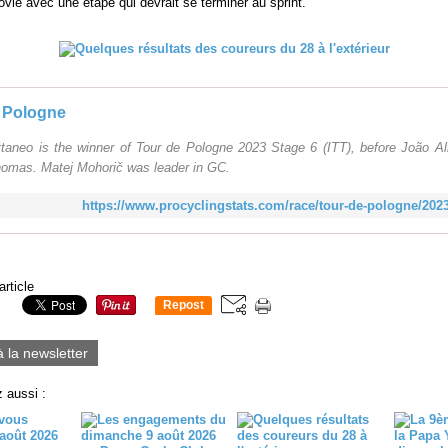
vie avec une étape qui devrait se terminer au sprint.
 Pologne
ttaneo is the winner of Tour de Pologne 2023 Stage 6 (ITT), before João A
homas. Matej Mohorič was leader in GC.
https://www.procyclingstats.com/race/tour-de-pologne/2023
article
Repost
0
à la newsletter
 aussi :