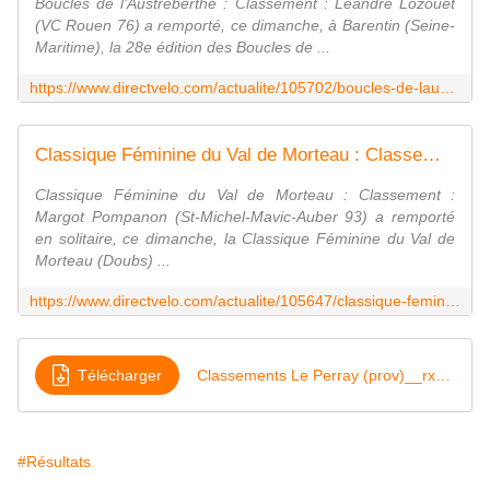
Boucles de l'Austreberthe : Classement : Léandre Lozouet
(VC Rouen 76) a remporté, ce dimanche, à Barentin (Seine-
Maritime), la 28e édition des Boucles de ...
https://www.directvelo.com/actualite/105702/boucles-de-laustreberthe-classement
Classique Féminine du Val de Morteau : Classement - Actualité - DirectVelo
Classique Féminine du Val de Morteau : Classement :
Margot Pompanon (St-Michel-Mavic-Auber 93) a remporté
en solitaire, ce dimanche, la Classique Féminine du Val de
Morteau (Doubs) ...
https://www.directvelo.com/actualite/105647/classique-feminine-du-val-de-morteau-classement
Télécharger
Classements Le Perray (prov)__rx6gh6
#Résultats