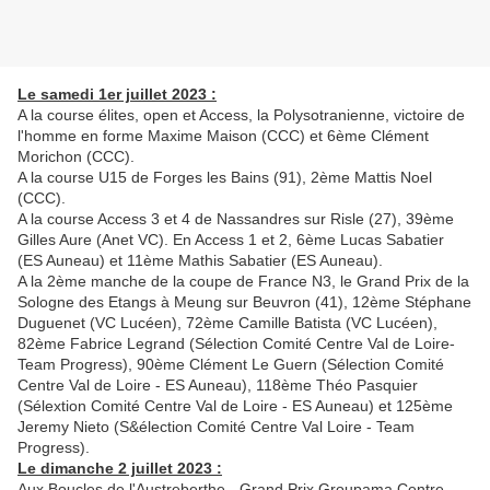
Le samedi 1er juillet 2023 :
A la course élites, open et Access, la Polysotranienne, victoire de
l'homme en forme Maxime Maison (CCC) et 6ème Clément
Morichon (CCC).
A la course U15 de Forges les Bains (91), 2ème Mattis Noel
(CCC).
A la course Access 3 et 4 de Nassandres sur Risle (27), 39ème
Gilles Aure (Anet VC). En Access 1 et 2, 6ème Lucas Sabatier
(ES Auneau) et 11ème Mathis Sabatier (ES Auneau).
A la 2ème manche de la coupe de France N3, le Grand Prix de la
Sologne des Etangs à Meung sur Beuvron (41), 12ème Stéphane
Duguenet (VC Lucéen), 72ème Camille Batista (VC Lucéen),
82ème Fabrice Legrand (Sélection Comité Centre Val de Loire-
Team Progress), 90ème Clément Le Guern (Sélection Comité
Centre Val de Loire - ES Auneau), 118ème Théo Pasquier
(Sélextion Comité Centre Val de Loire - ES Auneau) et 125ème
Jeremy Nieto (S&élection Comité Centre Val Loire - Team
Progress).
Le dimanche 2 juillet 2023 :
Aux Boucles de l'Austreberthe - Grand Prix Groupama Centre