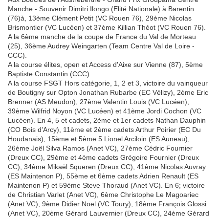
Manche - Souvenir Dimitri Ilongo (Elité Nationale) à Barentin
(76)à, 13ème Clément Petit (VC Rouen 76), 29ème Nicolas
Brismontier (VC Lucéen) et 37ème Killian Théot (VC Rouen 76).
A la 6ème manche de la coupe de France du Val de Morteau
(25), 36ème Audrey Weingarten (Team Centre Val de Loire -
CCC).
A la course élites, open et Access d'Aixe sur Vienne (87), 5ème
Baptiste Constantin (CCC).
A la course FSGT Hors catégorie, 1, 2 et 3, victoire du vainqueur
de Boutigny sur Opton Jonathan Rubarbe (EC Vélizy), 2ème Eric
Brenner (AS Meudon), 27ème Valentin Louis (VC Lucéen),
39ème Wilfrid Noyon (VC Lucéen) et 41ème Jordi Cochon (VC
Lucéen). En 4, 5 et cadets, 2ème et 1er cadets Nathan Dauphin
(CO Bois d'Arcy), 11ème et 2ème cadets Arthur Poirier (EC Du
Houdanais), 15ème et 5ème 5 Lionel Arciloin (ES Auneau),
26ème Joël Silva Ramos (Anet VC), 27ème Cédric Fournier
(Dreux CC), 29ème et 4ème cadets Grégoire Fournier (Dreux
CC), 34ème Mikaël Squeren (Dreux CC), 41ème Nicolas Auvray
(ES Maintenon P), 55ème et 6ème cadets Adrien Renault (ES
Maintenon P) et 59ème Steve Thoraud (Anet VC). En 6; victoire
de Christian Varlet (Anet VC), 6ème Christophe Le Magoariec
(Anet VC), 9ème Didier Noel (VC Toury), 18ème François Glossi
(Anet VC), 20ème Gérard Lauvernier (Dreux CC), 24ème Gérard