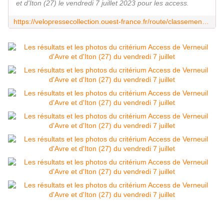
et d'Iton (27) le vendredi 7 juillet 2023 pour les access.
https://velopressecollection.ouest-france.fr/route/classements/22233-verneuil-davre-et-diton-7-juillet-2023-classement.html