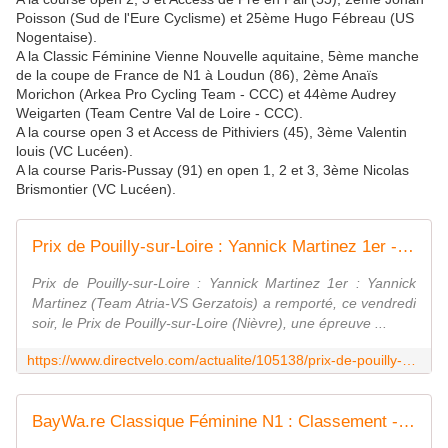
Poisson (Sud de l'Eure Cyclisme) et 25ème Hugo Fébreau (US
Nogentaise).
A la Classic Féminine Vienne Nouvelle aquitaine, 5ème manche
de la coupe de France de N1 à Loudun (86), 2ème Anaïs
Morichon (Arkea Pro Cycling Team - CCC) et 44ème Audrey
Weigarten (Team Centre Val de Loire - CCC).
A la course open 3 et Access de Pithiviers (45), 3ème Valentin
louis (VC Lucéen).
A la course Paris-Pussay (91) en open 1, 2 et 3, 3ème Nicolas
Brismontier (VC Lucéen).
Prix de Pouilly-sur-Loire : Yannick Martinez 1er - Actualité - DirectVelo
Prix de Pouilly-sur-Loire : Yannick Martinez 1er : Yannick
Martinez (Team Atria-VS Gerzatois) a remporté, ce vendredi
soir, le Prix de Pouilly-sur-Loire (Nièvre), une épreuve ...
https://www.directvelo.com/actualite/105138/prix-de-pouilly-sur-loire-yannick-martinez-1er
BayWa.re Classique Féminine N1 : Classement - Actualité - DirectVelo