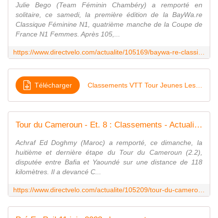
Julie Bego (Team Féminin Chambéry) a remporté en
solitaire, ce samedi, la première édition de la BayWa.re
Classique Féminine N1, quatrième manche de la Coupe de
France N1 Femmes. Après 105,...
https://www.directvelo.com/actualite/105169/baywa-re-classique-feminine-n1-classement
Télécharger
Classements VTT Tour Jeunes Les Clayes sous Bois__rw2trw
Tour du Cameroun - Et. 8 : Classements - Actualité - DirectVelo
Achraf Ed Doghmy (Maroc) a remporté, ce dimanche, la
huitième et dernière étape du Tour du Cameroun (2.2),
disputée entre Bafia et Yaoundé sur une distance de 118
kilomètres. Il a devancé C...
https://www.directvelo.com/actualite/105209/tour-du-cameroun-et-8-classements