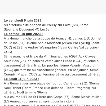
Le vendredi 9 juin 2023 :
Au critérium élite et open de Pouilly sur Loire (58), 5ème
Stéphane Duguenet VC Lucéen).
Le samedi 10 juin 2023 :
A la 4ème manche de la coupe de France N1 dames à St Bonnet
de Bellac (87), 10ème Anaïs Morichon (Arkea Pro Cycling Team -
CCC) et 27ème Audrey Weingarten (Team Centre Val de Loire -
CCC).
6ème manche et finale du VTT tour jeunes FSGT Aux Clayes
Sous Bois (78), en pousins 2ème Jules Prade (CCC) et 2ème au
classement général final. En pupilles, 5ème Valentin Vassord
(CCC) qui termine au classement général. En benjamins, 5ème
Corentin Prade (CCC) qui termine 3ème au classement général.
Le lundi 11 juin 2023 :
A la 8ème et dernière étape du Tour du Cameroun (2.2), 35ème
Noël Richet (Team France club défense - Team Progress). Au
général, Noël termine 36ème.
A la course U17 de St Pierre des Corps (37), 5ème Melvin Mullet
(ES Auneau) qui arrive au sprint pour la victoire.
A la course open 2, 3 et Access de Pré en Pail (53), 2ème Johan