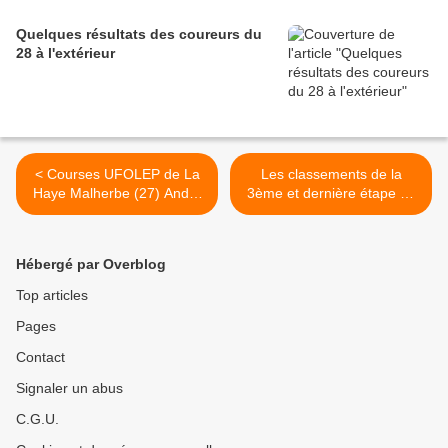
Quelques résultats des coureurs du
28 à l'extérieur
< Courses UFOLEP de La
Les classements de la
Haye Malherbe (27) André
3ème et dernière étape du
Belliard (Dreux CC) 5ème
Tour d'Eure et Loir >
et Cyril Belliard (Dreux CC)
6ème
Hébergé par Overblog
Top articles
Pages
Contact
Signaler un abus
C.G.U.