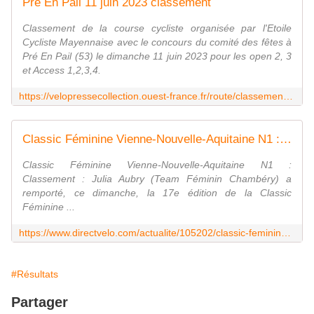
Pré En Pail 11 juin 2023 classement
Classement de la course cycliste organisée par l'Etoile
Cycliste Mayennaise avec le concours du comité des fêtes à
Pré En Pail (53) le dimanche 11 juin 2023 pour les open 2, 3
et Access 1,2,3,4.
https://velopressecollection.ouest-france.fr/route/classements/21682-pre-en-pail-11-juin-2023-classement.html
Classic Féminine Vienne-Nouvelle-Aquitaine N1 : Classement - Actualité - DirectVelo
Classic Féminine Vienne-Nouvelle-Aquitaine N1 :
Classement : Julia Aubry (Team Féminin Chambéry) a
remporté, ce dimanche, la 17e édition de la Classic
Féminine ...
https://www.directvelo.com/actualite/105202/classic-feminine-vienne-nouvelle-aquitaine-n1-classement
#Résultats
Partager