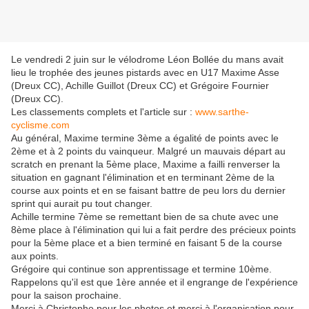
Le vendredi 2 juin sur le vélodrome Léon Bollée du mans avait
lieu le trophée des jeunes pistards avec en U17 Maxime Asse
(Dreux CC), Achille Guillot (Dreux CC) et Grégoire Fournier
(Dreux CC).
Les classements complets et l'article sur :
www.sarthe-
cyclisme.com
Au général, Maxime termine 3ème a égalité de points avec le
2ème et à 2 points du vainqueur. Malgré un mauvais départ au
scratch en prenant la 5ème place, Maxime a failli renverser la
situation en gagnant l'élimination et en terminant 2ème de la
course aux points et en se faisant battre de peu lors du dernier
sprint qui aurait pu tout changer.
Achille termine 7ème se remettant bien de sa chute avec une
8ème place à l'élimination qui lui a fait perdre des précieux points
pour la 5ème place et a bien terminé en faisant 5 de la course
aux points.
Grégoire qui continue son apprentissage et termine 10ème.
Rappelons qu'il est que 1ère année et il engrange de l'expérience
pour la saison prochaine.
Merci à Christophe pour les photos et merci à l'organisation pour