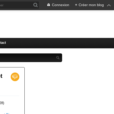
Connexion
+
Créer mon blog
tact
t
28)