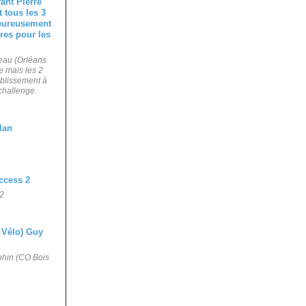
beau (Orléans
e mais les 2
ablissement à
 challenge.
2
phin (CO Bois