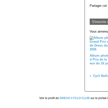
Partager cet 
S'inscrire 
Vous aimerez
Album phot
d Prix de la 
eux du 16 ju
Voir le profil de
DREUX CYCLO CLUB
sur le portail