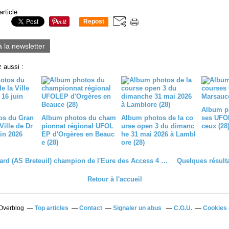
article
Repost
0
à la newsletter
 aussi :
Album p
os du Gran
Album photos du cham
Album photos de la co
ses UFO
Ville de Dr
pionnat régional UFOL
urse open 3 du dimanc
ceux (28
in 2026
EP d'Orgères en Beauc
he 31 mai 2026 à Lambl
e (28)
ore (28)
Cyril Belliard (AS Breteuil) champion de l'Eure des Access 4 à Tillières sur Avre (27) et André Belliard (Dreux CC) 22ème
Retour à l'accueil
 Overblog
Top articles
Contact
Signaler un abus
C.G.U.
Cookies 