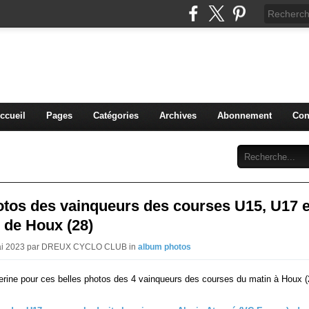
blog du DREUX CC
ccueil
Pages
Catégories
Archives
Abonnement
Con
otos des vainqueurs des courses U15, U17 e
 de Houx (28)
Mai 2023 par DREUX CYCLO CLUB in
album photos
erine pour ces belles photos des 4 vainqueurs des courses du matin à Houx (