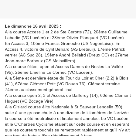
Le dimanche 16 avril 2023 :
A la course Access 1 et 2 de Ste Cerotte (72), 20ème Guillaume
Labadie (VC Lucéen) et 23ème Olivier Planquart (VC Lucéen).
En Access 3, 10ème Francis Greneche (US Nogentaise). En
Access 4, victoire de Cyril Belliard (AS Breteuil), 17ème Patrick
verrier (AC Sud 28), 19ème André Bellaird (Dreux CC) et 27ème
Jean-marc Barboux (CS Mainvilliers).
A la course élites, open et Access Dames de Nesles La Vallée
(95), 26ème Emeline Le Cornec (VC Lucéen).
A la 5ème et dernière étape du Tour du Loir et Cher (2.2) à Blois
(41), 67ème Clément Petit (VC Rouen 76). Clément termine
74ème au classement général final.
A la course open 2, 3 et Access de Bailleroy (14), 60ème Clément
Huguet (VC Bocage Vire).
A la Gislard course élite Nationale à St Sauveur Lendelin (50),
suite à une grosse chute à une dizaine de kilomètres de l'arrivée
la course a été neutralisée et finalement annulée. Le VC Lucéen
et le C'Chartres Cyclisme étaient sur cette course et en espérant
que les coureurs touchés se remettront rapidement et qu'il n'y ait
pas trop de bobos. Bon rétablissement à tous.