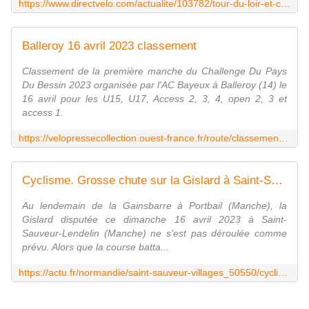
https://www.directvelo.com/actualite/103782/tour-du-loir-et-cher-et-5-classements
Balleroy 16 avril 2023 classement
Classement de la première manche du Challenge Du Pays
Du Bessin 2023 organisée par l'AC Bayeux à Balleroy (14) le
16 avril pour les U15, U17, Access 2, 3, 4, open 2, 3 et
access 1.
https://velopressecollection.ouest-france.fr/route/classements/20370-balleroy-16-avril-2023-classement.html
Cyclisme. Grosse chute sur la Gislard à Saint-Sauveur-Lendelin, la course annulée
Au lendemain de la Gainsbarre à Portbail (Manche), la
Gislard disputée ce dimanche 16 avril 2023 à Saint-
Sauveur-Lendelin (Manche) ne s'est pas déroulée comme
prévu. Alors que la course batta...
https://actu.fr/normandie/saint-sauveur-villages_50550/cyclisme-grosse-chute-sur-la-gislard-a-saint-sauveur-lendelin-la-course-annulee_58982401.html