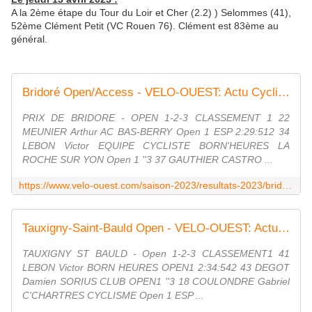
A la 2ème étape du Tour du Loir et Cher (2.2) ) Selommes (41),
52ème Clément Petit (VC Rouen 76). Clément est 83ème au
général.
Bridoré Open/Access - VELO-OUEST: Actu Cyclisme Pays-de-la-Loire & Bretagne - Vélo-Ouest
PRIX DE BRIDORE - OPEN 1-2-3 CLASSEMENT 1 22
MEUNIER Arthur AC BAS-BERRY Open 1 ESP 2:29:512 34
LEBON Victor EQUIPE CYCLISTE BORN'HEURES LA
ROCHE SUR YON Open 1 ''3 37 GAUTHIER CASTRO ...
https://www.velo-ouest.com/saison-2023/resultats-2023/bridore-open-access.html
Tauxigny-Saint-Bauld Open - VELO-OUEST: Actu Cyclisme Pays-de-la-Loire & Bretagne - Vélo-Ouest
TAUXIGNY ST BAULD - Open 1-2-3 CLASSEMENT1 41
LEBON Victor BORN HEURES OPEN1 2:34:542 43 DEGOT
Damien SORIUS CLUB OPEN1 ''3 18 COULONDRE Gabriel
C'CHARTRES CYCLISME Open 1 ESP ...