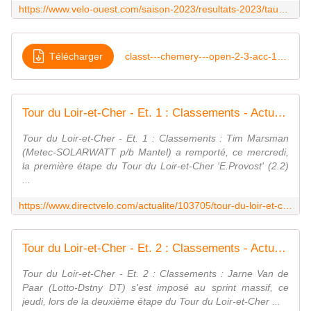
https://www.velo-ouest.com/saison-2023/resultats-2023/tauxigny-saint-bauld-open.html
Télécharger
classt---chemery---open-2-3-acc-10avr23[390009]
Tour du Loir-et-Cher - Et. 1 : Classements - Actualité - DirectVelo
Tour du Loir-et-Cher - Et. 1 : Classements : Tim Marsman
(Metec-SOLARWATT p/b Mantel) a remporté, ce mercredi,
la première étape du Tour du Loir-et-Cher 'E.Provost' (2.2)
...
https://www.directvelo.com/actualite/103705/tour-du-loir-et-cher-et-1-classements
Tour du Loir-et-Cher - Et. 2 : Classements - Actualité - DirectVelo
Tour du Loir-et-Cher - Et. 2 : Classements : Jarne Van de
Paar (Lotto-Dstny DT) s'est imposé au sprint massif, ce
jeudi, lors de la deuxième étape du Tour du Loir-et-Cher ...