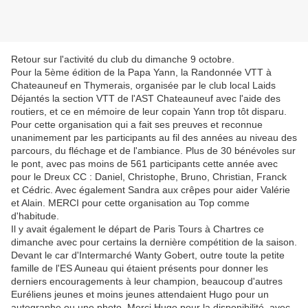
Retour sur l'activité du club du dimanche 9 octobre.
Pour la 5ème édition de la Papa Yann, la Randonnée VTT à
Chateauneuf en Thymerais, organisée par le club local Laids
Déjantés la section VTT de l'AST Chateauneuf avec l'aide des
routiers, et ce en mémoire de leur copain Yann trop tôt disparu.
Pour cette organisation qui a fait ses preuves et reconnue
unanimement par les participants au fil des années au niveau des
parcours, du fléchage et de l'ambiance. Plus de 30 bénévoles sur
le pont, avec pas moins de 561 participants cette année avec
pour le Dreux CC : Daniel, Christophe, Bruno, Christian, Franck
et Cédric. Avec également Sandra aux crêpes pour aider Valérie
et Alain. MERCI pour cette organisation au Top comme
d'habitude.
Il y avait également le départ de Paris Tours à Chartres ce
dimanche avec pour certains la dernière compétition de la saison.
Devant le car d'Intermarché Wanty Gobert, outre toute la petite
famille de l'ES Auneau qui étaient présents pour donner les
derniers encouragements à leur champion, beaucoup d'autres
Euréliens jeunes et moins jeunes attendaient Hugo pour un
autographe ou une photo. Merci Hugo pour la disponibilité, avec