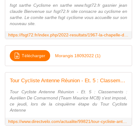
fsgt sarthe Cyclisme en sarthe www.fsgt72.fr gasnier jean
claude Bienvenue sur fsgt72.fr site consacre au cyclisme en
sarthe. Le comite sarthe fsgt cyclisme vous accueille sur son
nouveau site.
https://fsgt72.fr/index.php/2022-resultats/1967-la-chapelle-du-bois-souvenirs-kevin-denis-e-a
Télécharger
Morangis 18092022 (1)
Tour Cycliste Antenne Réunion - Et. 5 : Classements - Actualité - DirectVelo
Tour Cycliste Antenne Réunion - Et. 5 : Classements :
Aurélien De Comarmond (Team Maurice MCB) s'est imposé,
ce jeudi, lors de la cinquième étape du Tour Cycliste
Antenne
https://www.directvelo.com/actualite/99821/tour-cycliste-antenne-reunion-et-5-classements