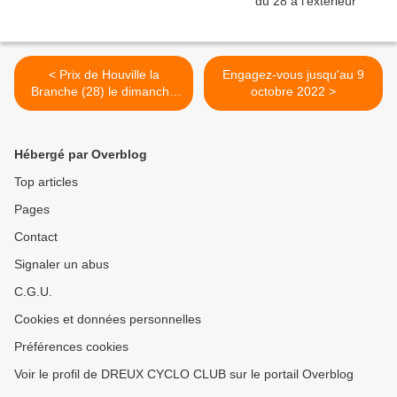
< Prix de Houville la
Engagez-vous jusqu'au 9
Branche (28) le dimanche
octobre 2022 >
25 septembre en 2, 3, J et
PC Open
Hébergé par Overblog
Top articles
Pages
Contact
Signaler un abus
C.G.U.
Cookies et données personnelles
Préférences cookies
Voir le profil de DREUX CYCLO CLUB sur le portail Overblog