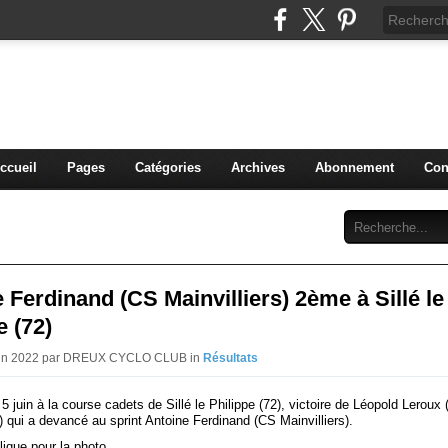
blog du DREUX CC
ccueil
Pages
Catégories
Archives
Abonnement
Con
 Ferdinand (CS Mainvilliers) 2ème à Sillé le
e (72)
Juin 2022 par DREUX CYCLO CLUB in
Résultats
 juin à la course cadets de Sillé le Philippe (72), victoire de Léopold Leroux
 qui a devancé au sprint Antoine Ferdinand (CS Mainvilliers).
ique pour la photo.