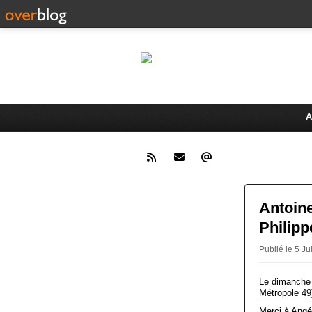
Le 
Activités du Dreux Cyclo Club
A
Antoine
Philipp
Publié le 5 
Le dimanche 5
Métropole 49)
Merci à Angél