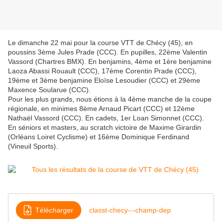
Le dimanche 22 mai pour la course VTT de Chécy (45), en
poussins 3ème Jules Prade (CCC). En pupilles, 22ème Valentin
Vassord (Chartres BMX). En benjamins, 4ème et 1ère benjamine
Laoza Abassi Rouault (CCC), 17ème Corentin Prade (CCC),
19ème et 3ème benjamine Eloïse Lesoudier (CCC) et 29ème
Maxence Soularue (CCC).
Pour les plus grands, nous étions à la 4ème manche de la coupe
régionale, en minimes 8ème Arnaud Picart (CCC) et 12ème
Nathaël Vassord (CCC). En cadets, 1er Loan Simonnet (CCC).
En séniors et masters, au scratch victoire de Maxime Girardin
(Orléans Loiret Cyclisme) et 16ème Dominique Ferdinand
(Vineuil Sports).
Télécharger
classt-checy---champ-dep