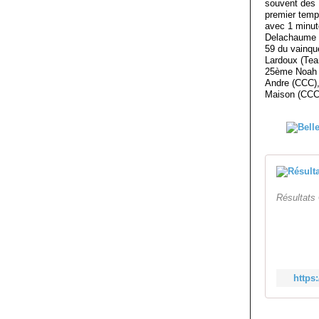
souvent des E
premier temps
avec 1 minut
Delachaume (
59 du vainqu
Lardoux (Tea
25ème Noah 
Andre (CCC),
Maison (CCC
Résultats 
https