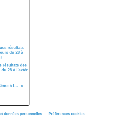
 résultats des
du 28 à l'extér
Christophe Apruzzese (Dreux CC) 3ème à la D3 de Rungis (94)
et données personnelles
Préférences cookies