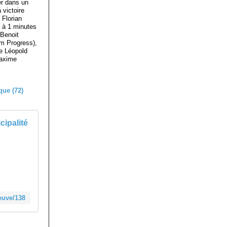
er dans un
 victoire
 Florian
e à 1 minutes
Benoit
m Progress),
e Léopold
Maxime
cipalité
euve/138