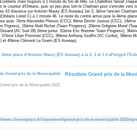
uréliens mais toujours à 1 minute du trio de tête. Le Chalettois faisait craqu
 le coureur d'Orléans, puis un peu plus loin le Chartrain pour s'envoler vers la
es 43 d'avance sur Antonin Maury (ES Auneau) 1er 3, 3ème l'ancien Chartrain
Orléans Loiret C) à 1 minute 46. Le reste du contre arrive pour la 4ème plac
eur avec 7ème Alexandre Plessis (CCC), 8ème Dimitri Jousse (CCC), 14ème 
m Prgress), 15ème Noël Richet (Team Progress), 20ème Grégoire Morel (Tea
Douard (AC Sud 28) 2ème junior, 31ème Eric Brenner Team Ptogress), 36èm
 37ème Lilian Pommier (CCC), 38ème Anthony Graffin (VC Conlie), 39ème 
) et 40ème Clément Le Guern (ES Auneau).
Résultats Grand prix de la Muni
Grand prix de la Municipalité 2022
://www.chronoplace.fr/classement/grand-prix-de-la-municipalite-2022/epr