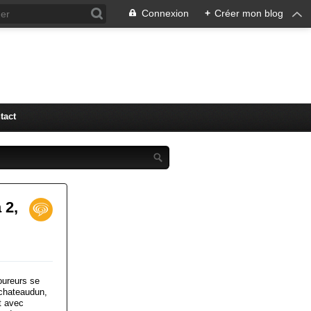
Connexion
+
Créer mon blog
tact
 2,
oureurs se
 chateaudun,
t avec