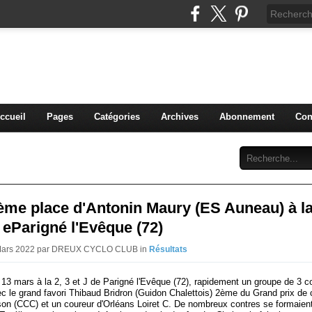
blog du DREUX CC
ccueil
Pages
Catégories
Archives
Abonnement
Con
ème place d'Antonin Maury (ES Auneau) à la
d eParigné l'Evêque (72)
 Mars 2022 par DREUX CYCLO CLUB in
Résultats
13 mars à la 2, 3 et J de Parigné l'Evêque (72), rapidement un groupe de 3 c
ec le grand favori Thibaud Bridron (Guidon Chalettois) 2ème du Grand prix de
n (CCC) et un coureur d'Orléans Loiret C. De nombreux contres se formaien