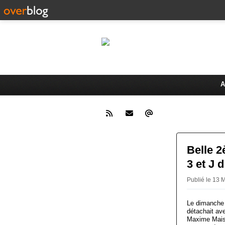
Le 
Activités du Dreux Cyclo Club
A
Belle 2
3 et J 
Publié le 13
Le dimanche 
détachait av
Maxime Maiso