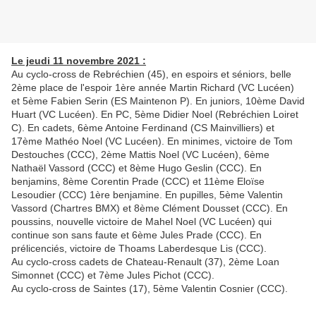
Le jeudi 11 novembre 2021 :
Au cyclo-cross de Rebréchien (45), en espoirs et séniors, belle
2ème place de l'espoir 1ère année Martin Richard (VC Lucéen)
et 5ème Fabien Serin (ES Maintenon P). En juniors, 10ème David
Huart (VC Lucéen). En PC, 5ème Didier Noel (Rebréchien Loiret
C). En cadets, 6ème Antoine Ferdinand (CS Mainvilliers) et
17ème Mathéo Noel (VC Lucéen). En minimes, victoire de Tom
Destouches (CCC), 2ème Mattis Noel (VC Lucéen), 6ème
Nathaël Vassord (CCC) et 8ème Hugo Geslin (CCC). En
benjamins, 8ème Corentin Prade (CCC) et 11ème Eloïse
Lesoudier (CCC) 1ère benjamine. En pupilles, 5ème Valentin
Vassord (Chartres BMX) et 8ème Clément Dousset (CCC). En
poussins, nouvelle victoire de Mahel Noel (VC Lucéen) qui
continue son sans faute et 6ème Jules Prade (CCC). En
prélicenciés, victoire de Thoams Laberdesque Lis (CCC).
Au cyclo-cross cadets de Chateau-Renault (37), 2ème Loan
Simonnet (CCC) et 7ème Jules Pichot (CCC).
Au cyclo-cross de Saintes (17), 5ème Valentin Cosnier (CCC).