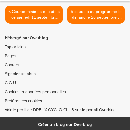
< Course minimes et cadets
5 courses au programme le
ce samedi 11 septembre
dimanche 26 septembre à
pour les jeux de la
Beaumont sur Sarthe (72) >
Fraternité à Bazainville (78)
Hébergé par Overblog
Top articles
Pages
Contact
Signaler un abus
C.G.U.
Cookies et données personnelles
Préférences cookies
Voir le profil de DREUX CYCLO CLUB sur le portail Overblog
Créer un blog sur Overblog