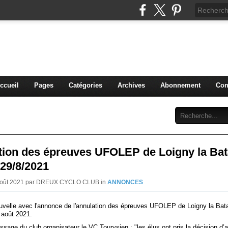
blog du DREUX CC
ccueil
Pages
Catégories
Archives
Abonnement
Con
tion des épreuves UFOLEP de Loigny la Bata
 29/8/2021
 Août 2021 par DREUX CYCLO CLUB in
ANNONCES
velle avec l'annonce de l'annulation des épreuves UFOLEP de Loigny la Batai
août 2021.
essage du club organisateur le VC Tourysien : "les élus ont pris la décision d’a