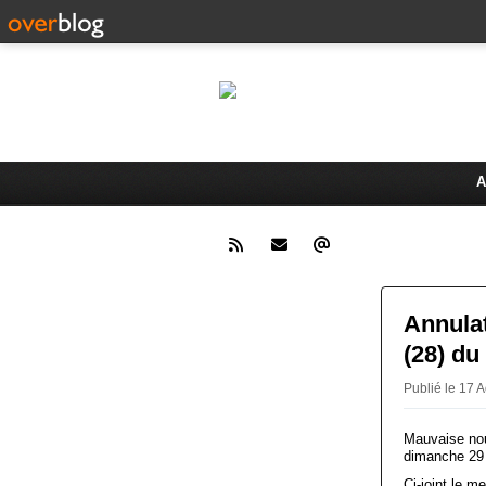
Le 
Activités du Dreux Cyclo Club
A
Annula
(28) du
Publié le 17
Mauvaise nou
dimanche 29 
Ci-joint le m