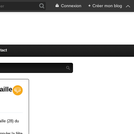
Connexion
+
Créer mon blog
tact
ille
lle (28) du
nnuler la fête