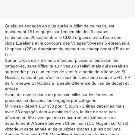
Quelques engagés en plus après le billet de ce matin, est
maintenant 151 engagés sur l'ensemble des 6 courses.
Le dimanche 20 septembre le CD28 organise avec l'aide des
clubs Euréliens et le concours des Villages Vovéens 5 épreuves à
Lhopiteau (28) qui serviront de support au championnat d'Eure et
Loir.
Sur un circuit de 7.5 kms à effectuer plusieurs fois selon les
catégories, sans difficulté au niveau du relief, mais qui devrait en
surprendre plus d'un en cas de vent à la sortie de Villeneuve St
Nicolas, sachant que c'est le circuit de l'ancienne course UFOLEP
de Villeneuve St Nicolas à la seule différence du lieu de départ et
arrivée.
Avant de revenir dans un prochain billet sur les forces en
présence, ci-dessous les engagés par catégorie.
Minimes - départ à 14h33 pour 5 tours - 2 titres décernés mais
avec 23 engagés dont 4 minimes filles, le titre ne sera pas
décerné en fille avec que des concurrentes extérieures au
département. A Suivre Steeven Cheminant (CC Nogent sur Oise)
victorieux cette année et de multiples places sur les podiums,
Antoine Ferdinand (CS Mainvilliers) favori pour le titre, Leny