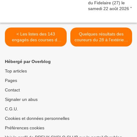
< Les listes des 143
Quelques résultats des
engagés des courses du
coureurs du 28 à l'extérieur
20/9/2020 à Lhopiteau (28)
>
Hébergé par Overblog
Top articles
Pages
Contact
Signaler un abus
C.G.U.
Cookies et données personnelles
Préférences cookies