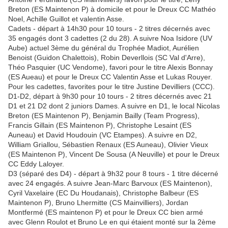
Breton (ES Maintenon P) à domicile et pour le Dreux CC Mathéo
Noel, Achille Guillot et valentin Asse.
Cadets - départ à 14h30 pour 10 tours - 2 titres décernés avec
35 engagés dont 3 cadettes (2 du 28). A suivre Noa Isidore (UV
Aube) actuel 3ème du général du Trophée Madiot, Aurélien
Benoist (Guidon Chalettois), Robin Deverllois (SC Val d'Arre),
Théo Pasquier (UC Vendome), favori pour le titre Alexis Bonnay
(ES Aueau) et pour le Dreux CC Valentin Asse et Lukas Rouyer.
Pour les cadettes, favorites pour le titre Justine Devilliers (CCC).
D1-D2, départ à 9h30 pour 10 tours - 2 titres décernés avec 21
D1 et 21 D2 dont 2 juniors Dames. A suivre en D1, le local Nicolas
Breton (ES Maintenon P), Benjamin Bailly (Team Progress),
Francis Gillain (ES Maintenon P), Christophe Lesaint (ES
Auneau) et David Houdouin (VC Etampes). A suivre en D2,
William Griallou, Sébastien Renaux (ES Auneau), Olivier Vieux
(ES Maintenon P), Vincent De Sousa (A Neuville) et pour le Dreux
CC Eddy Laloyer.
D3 (séparé des D4) - départ à 9h32 pour 8 tours - 1 titre décerné
avec 24 engagés. A suivre Jean-Marc Barvoux (ES Maintenon),
Cyril Vaxelaire (EC Du Houdanais), Christophe Balbeur (ES
Maintenon P), Bruno Lhermitte (CS Mainvilliers), Jordan
Montfermé (ES maintenon P) et pour le Dreux CC bien armé
avec Glenn Roulot et Bruno Le en qui étaient monté sur la 2ème