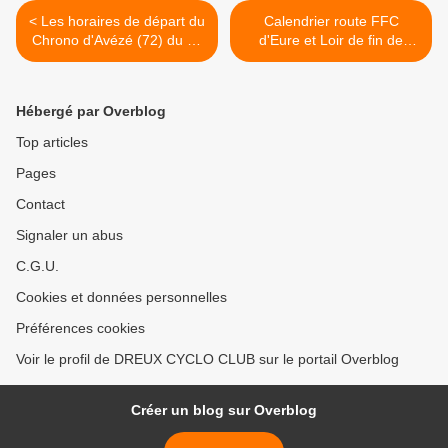
< Les horaires de départ du
Calendrier route FFC
Chrono d'Avézé (72) du 14
d'Eure et Loir de fin de
juillet
saison >
Hébergé par Overblog
Top articles
Pages
Contact
Signaler un abus
C.G.U.
Cookies et données personnelles
Préférences cookies
Voir le profil de DREUX CYCLO CLUB sur le portail Overblog
Créer un blog sur Overblog