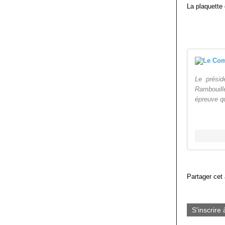
La plaquette 
Le présid
Rambouill
épreuve qu
Partager cet 
S'inscrire 