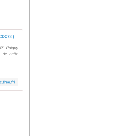
Le Comité Départemental de la Fédération Français
'US Poigny
n de cette
c.free.fr/