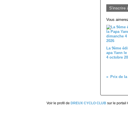
S'inscrire 
Vous aimerez
La 9ème édi
apa Yann le
4 octobre 2
Voir le profil de
DREUX CYCLO CLUB
sur le portail