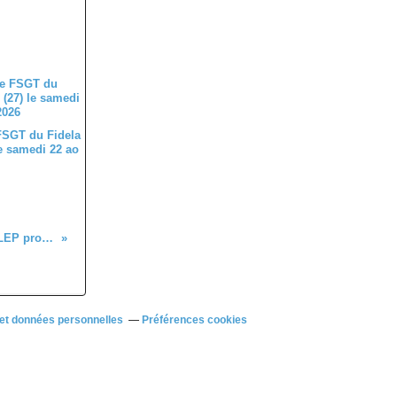
FSGT du Fidela
le samedi 22 ao
Quelques calendriers FFC et UFOLEP provisoires
et données personnelles
Préférences cookies