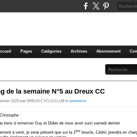
blog du DREUX CC
ccueil
Pages
Catégories
Archives
Abonnement
Con
ng de la semaine N°5 au Dreux CC
 Janvier 2020 par DREUX CYCLO CLUB in
annonces
hristophe :
je tiens à remercier Guy et Didier de nous avoir suivi samedi dernier.
ère
nement à venir, je serai présent que sur la 1
boucle, Cédric prendra en char