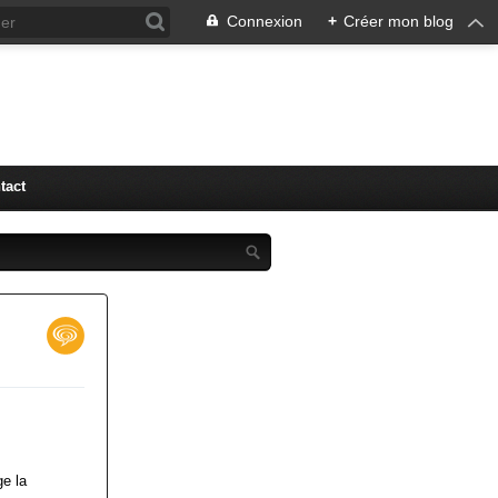
Connexion
+
Créer mon blog
tact
ge la