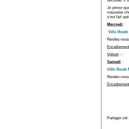
seconde. Il f
Je pense que 
mauvaise chut
s’est fait op
Mercredi
:
Vélo Route
Rendez-vou
Encadremen
Voiture
: -
Samedi
:
Vélo Route
Rendez-vou
Encadremen
Partager cet 