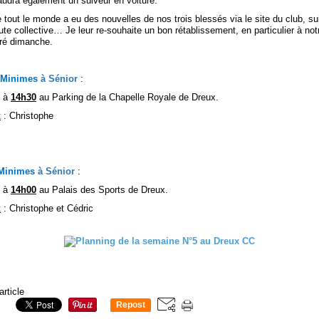
audra également un suiveur en voiture.
tout le monde a eu des nouvelles de nos trois blessés via le site du club, su
e collective… Je leur re-souhaite un bon rétablissement, en particulier à not
éré dimanche.
 Minimes
à Sénior
:
s à
14h30
au Parking de la Chapelle Royale de Dreux.
t
: Christophe
 Minimes
à Sénior
:
s à
14h00
au Palais des Sports de Dreux.
t
: Christophe et Cédric
article
Repost