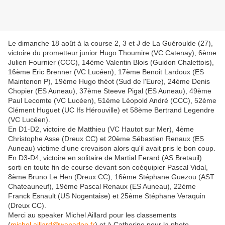
Le dimanche 18 août à la course 2, 3 et J de La Guéroulde (27),
victoire du prometteur junior Hugo Thoumire (VC Catenay), 6ème
Julien Fournier (CCC), 14ème Valentin Blois (Guidon Chalettois),
16ème Eric Brenner (VC Lucéen), 17ème Benoit Lardoux (ES
Maintenon P), 19ème Hugo théot (Sud de l'Eure), 24ème Denis
Chopier (ES Auneau), 37ème Steeve Pigal (ES Auneau), 49ème
Paul Lecomte (VC Lucéen), 51ème Léopold André (CCC), 52ème
Clément Huguet (UC Ifs Hérouville) et 58ème Bertrand Legendre
(VC Lucéen).
En D1-D2, victoire de Matthieu (VC Hautot sur Mer), 4ème
Christophe Asse (Dreux CC) et 20ème Sébastien Renaux (ES
Auneau) victime d'une crevaison alors qu'il avait pris le bon coup.
En D3-D4, victoire en solitaire de Martial Ferard (AS Bretauil)
sorti en toute fin de course devant son coéquipier Pascal Vidal,
8ème Bruno Le Hen (Dreux CC), 16ème Stéphane Guezou (AST
Chateauneuf), 19ème Pascal Renaux (ES Auneau), 22ème
Franck Esnault (US Nogentaise) et 25ème Stéphane Veraquin
(Dreux CC).
Merci au speaker Michel Aillard pour les classements
(
michel.aillard@wanadoo.fr
) et à Catherine pour la photo.