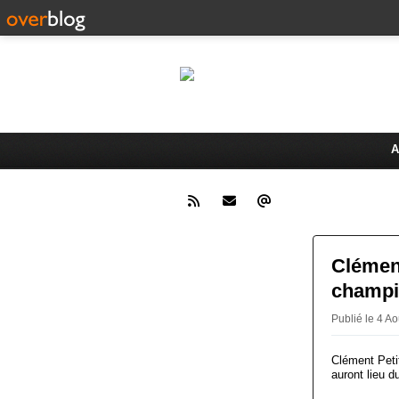
Le 
Activités du Dreux Cyclo Club
A
Clément
champi
Publié le 4 
Clément Peti
auront lieu d