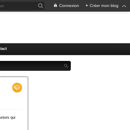
Connexion
+
Créer mon blog
tact
niors qui