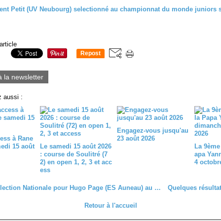
article
Repost
0
à la newsletter
 aussi :
Engagez-vous jusqu'au
ess à Rane
23 août 2026
medi 15 août
Le samedi 15 août 2026
La 9ème 
: course de Soulitré (7
apa Yan
2) en open 1, 2, 3 et acc
4 octobr
ess
Double sélection Nationale pour Hugo Page (ES Auneau) au championnat d'Europe sur route d'Akmaar (Pays Bas)
Retour à l'accueil