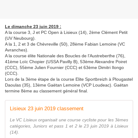
Le dimanche 23 juin 2019 :
A la course 3, J et PC Open à Lisieux (14), 2ème Clément Petit
(UV Neubourg).
A la 1, 2 et 3 de Chèvreville (50), 28ème Fabian Lemoine (VC
Avranches).
A la course élite Nationale des Boucles de l'Austreberthe (76),
41ème Loïc Chopier (USSA Pavilly B), 53ème Alexandre Poiret
(CCC), 55ème Julien Fournier (CCC) et 63ème Dimitri Ilongo
(CCC).
Lors de la 3ème étape de la course Elite Sportbreizh à Plougastel
Daoulas (35), 13ème Gaëtan Lemoine (VCP Loudeac). Gaëtan
termine 8ème au classement général final.
Lisieux 23 juin 2019 classement
Le VC Lisieux organisait une course cycliste pour les 3èmes
catégories, Juniors et pass 1 et 2 le 23 juin 2019 à Lisieux
(14).