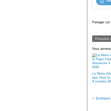
Tél
Partager cet 
S'inscrire 
Vous aimerez
La 9ème édi
apa Yann le
4 octobre 2
Quelques r