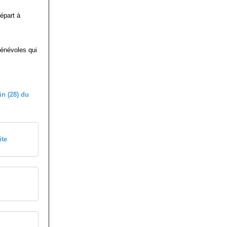
épart à
bénévoles qui
ite