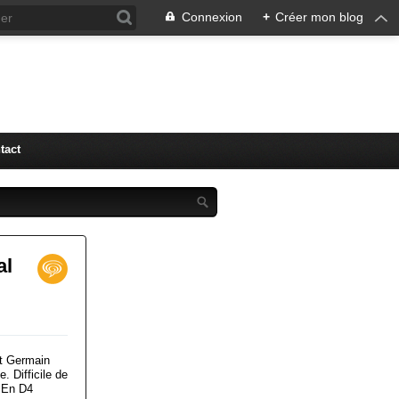
Connexion
+
Créer mon blog
tact
al
St Germain
 Difficile de
. En D4