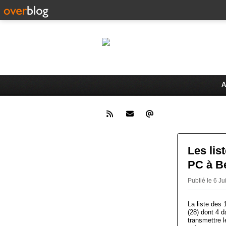
Le 
Activités du Dreux Cyclo Club
A
Les lis
PC à Be
Publié le 6 
La liste des
(28) dont 4 
transmettre l