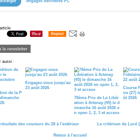
écharger
engages bercheres PC
article
Repost
0
à la newsletter
 aussi :
Engagez-vous jusqu'au
23 août 2026
Course 
tion de la P
ire (27) 
 dimanche
78ème Prix de La Libér
ût 2026
026
ation à Artenay (45) le d
imanche 16 août 2026 e
n open 1, 2, 3 et access
ésultats des coureurs du 28 à l'extérieur
Le critérium de Lucé (
Retour à l'accueil