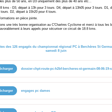
es plus de 50 ans, en D3 uniquement des plus de 40 ans etc...
.8 kms - D3, départ à 13h pour 3 tours. D4, départ à 13h05 pour 3 tours. D1, d
tours. D2, départ à 15h20 pour 4 tours.
formations en pièce jointe.
ons une très bonne organisation au C'Chartres Cyclisme et merci à tous les 
favorablement à leurs appels pour sécuriser ce circuit de 18.8 kms.
écharger
dossier-chpt-route-pc-h2bf-bercheres-st-germain-08-06-19-s
écharger
engages pc dames