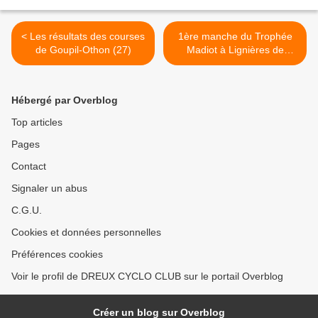
< Les résultats des courses
1ère manche du Trophée
de Goupil-Othon (27)
Madiot à Lignières de
Tourraine (37) : Lucas
Gohon (ES Auneau) 20ème
>
Hébergé par Overblog
Top articles
Pages
Contact
Signaler un abus
C.G.U.
Cookies et données personnelles
Préférences cookies
Voir le profil de DREUX CYCLO CLUB sur le portail Overblog
Créer un blog sur Overblog