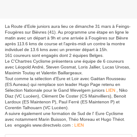
La Route d'Eole juniors aura lieu ce dimanche 31 mars à Feings-
Fougères sur Bièvres (41). Au programme une étape en ligne le
matin avec un départ à 9h et une arrivée à Fougères sur Bièvre
après 113.6 kms de course et l'après-midi un contre la montre
individuel de 13.6 kms avec un premier départ à 15h.
161 coureurs sont engagés dont 2 équipes Belges.
Le C'Chartres Cyclisme présentera une équipe de 6 coureurs
avec Léopold André, Steven Gosmat, Loris Jallier, Lucas Urvoas,
Maximin Toutay et Valentin Baillargeaux.
Tout comme la sélection d'Eure et Loir avec Gaëtan Rousseau
(ES Auneau) qui remplace son leader Hugo Page retenu en
Sélection Nationale pour le Gand Wevelgem juniors
LIEN
, Niko
Diaz (VC Lucéen), Clément De Coster (CS Mainvilliers), Benoit
Lardoux (ES Maintenon P), Paul Ferré (ES Maintenon P) et
Corentin Talhouarn (VC Lucéen).
A suivre également une formation de Sud de l' Eure Cyclisme
avec notamment Marin Buisson, Théo Moreau et Hugo Théot.
Les engagés www.directvelo.com :
LIEN