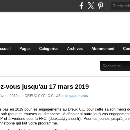
blog du DREUX CC
ccueil
Pages
Catégories
Archives
Abonnement
Con
z-vous jusqu'au 17 mars 2019
 Février 2019 par DREUX CYCLO CLUB in
engagements
 pas en 2019 pour les engagements au Dreux CC, pour cette saison merci d
i soir (pour les courses du dimanche - à décaler si autre jour) vos engagemen
P et à Frédéric pour la FFC (deuxcc@
yahoo.fr
)l. Pour les jeunes jusqu'à jun
hristophe qui fait votre programme.