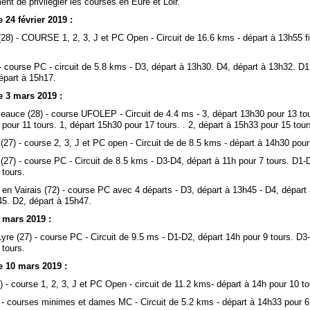
nt de privilégier les courses en Eure et Loir.
24 février 2019 :
28) - COURSE 1, 2, 3, J et PC Open - Circuit de 16.6 kms - départ à 13h55 fic
 course PC - circuit de 5.8 kms - D3, départ à 13h30. D4, départ à 13h32. D1
épart à 15h17.
 3 mars 2019 :
eauce (28) - course UFOLEP - Circuit de 4.4 ms - 3, départ 13h30 pour 13 to
pour 11 tours. 1, départ 15h30 pour 17 tours. . 2, départ à 15h33 pour 15 tour
27) - course 2, 3, J et PC open - Circuit de de 8.5 kms - départ à 14h30 pour
27) - course PC - Circuit de 8.5 kms - D3-D4, départ à 11h pour 7 tours. D1-
 tours.
en Vairais (72) - course PC avec 4 départs - D3, départ à 13h45 - D4, départ
45. D2, départ à 15h47.
 mars 2019 :
re (27) - course PC - Circuit de 9.5 ms - D1-D2, départ 14h pour 9 tours. D3
 tours.
 10 mars 2019 :
 - course 1, 2, 3, J et PC Open - circuit de 11.2 kms- départ à 14h pour 10 to
 - courses minimes et dames MC - Circuit de 5.2 kms - départ à 14h33 pour 6