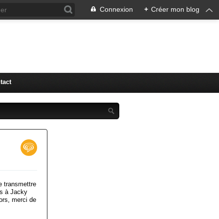
Connexion
+
Créer mon blog
tact
e transmettre
ts à Jacky
iors, merci de