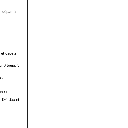
, départ à
5 et cadets,
r 8 tours. 3,
s.
4h30.
1-D2, départ