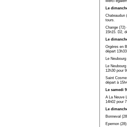
Merci égaleme
Le dimanche 
Chateaudun (
tours.
Change (72) -
15h15. D2, d
Le dimanche
Orgères en B
départ 13h33 
Le Neubourg (
Le Neubourg (
12h30 pour 9
Saint Cosme 
départ à 15h
Le samedi 9
A La Neuve Ly
14h02 pour 7
Le dimanche
Bonneval (28)
Epernon (28)