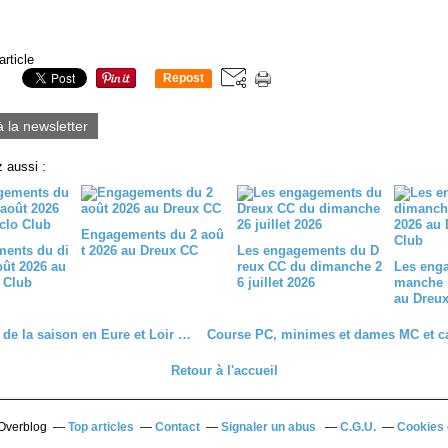
article
Repost
0
à la newsletter
 aussi :
Engagements du 2 aoû
ents du di
t 2026 au Dreux CC
Les engagements du D
ût 2026 au
reux CC du dimanche 2
Les eng
 Club
6 juillet 2026
manche 1
au Dreux
Ouverture de la saison en Eure et Loir ce dimanche à Chateaudun (28)
Retour à l'accueil
 Overblog
Top articles
Contact
Signaler un abus
C.G.U.
Cookies 