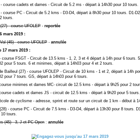
- course cadets et dames - Circuit de 5.2 ms - départ à 14h30 pour 10 tours.
 - course PC - Circuit de 5.2 kms - D3-D4, départ à 8h30 pour 10 tours. D1-D2
2 tours.
 (27) - course UFOLEP
-
reportée
6 mars 2019 :
 Val (45) - course UFOLEP
-
annulée
 17 mars 2019 :
 - course FSGT - Circuit de 13.5 kms - 1, 2, 3 et 4 départ à 14h pour 6 tours. 
2 pour 5 tours. 6 et minimes, départ à 14h03 pour 4 et 2 tours.
de Bailleul (27) - course UFOLEP - Circuit de 10 kms - 1 et 2, départ à 14h pou
02 pour 7 tours. GS, départ à 14h03 pour 6 tours.
 course minimes et dames MC- circuit de 12.5 kms - départ à 9h25 pour 2 tour
course cadets et dames JS - circuit de 12.5 kms - départ à 9h20 pour 5 tours.
école de cyclisme - adresse, sprint et route sur un circuit de 1 km - début à 1
(28) - course PC - Circuit de 7.5 kms - D3-D4, départ à 13h30 pour 8 tours. D
 10 tours.
s (45) - 3, J et PC Open
:
annulée