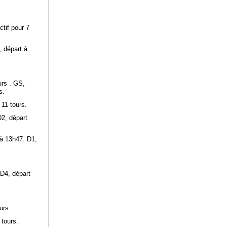
tif pour 7
, départ à
urs . GS,
s.
 11 tours.
D2, départ
 à 13h47. D1,
-D4, départ
urs.
 tours.