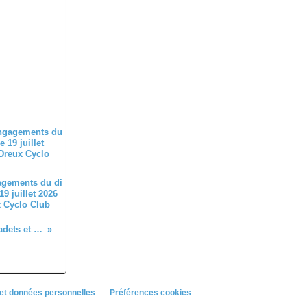
agements du di
9 juillet 2026
 Cyclo Club
Course PC, minimes et dames MC et cadets et dames JS le 10 mars à Epernon (28)
et données personnelles
Préférences cookies