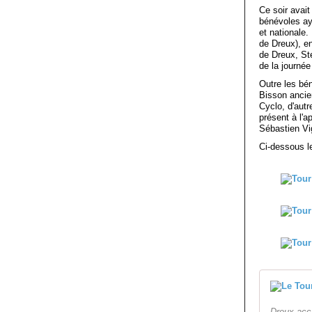
Ce soir avait
bénévoles aya
et nationale.
de Dreux), en
de Dreux, St
de la journé
Outre les bé
Bisson ancie
Cyclo, d'aut
présent à l'a
Sébastien Vig
Ci-dessous le
Dreux accu