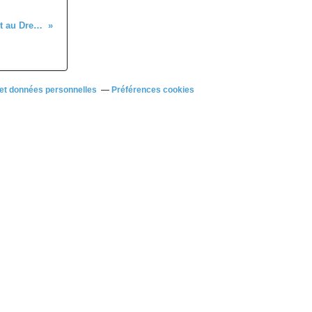
Les engagements des 7 et 8 juillet au Dreux CC
et données personnelles
Préférences cookies