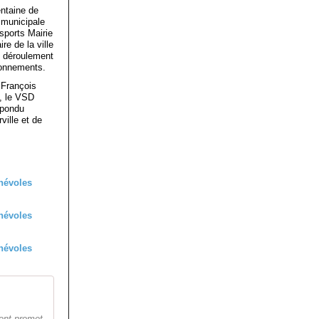
entaine de
e municipale
sports Mairie
e de la ville
e déroulement
ionnements.
 François
, le VSD
épondu
ville et de
ment promet