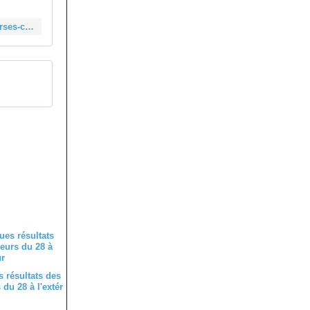
https://www.velopressecollection.fr/route/classements-route/72-classements-courses-cyclistes-sarthe-2018/fatines-72-classement-1er-mai-2018-21622-html
 résultats des
du 28 à l'extér