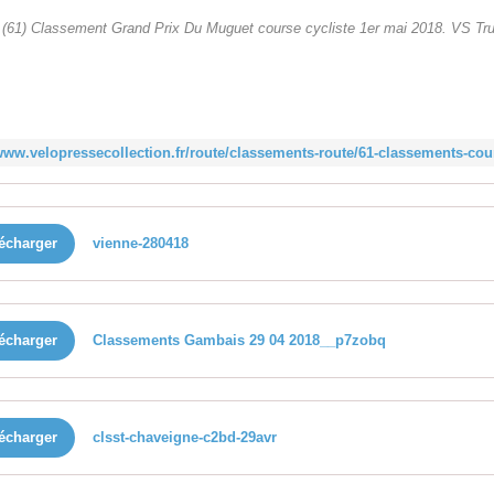
(61) Classement Grand Prix Du Muguet course cycliste 1er mai 2018. VS Tru
écharger
vienne-280418
écharger
Classements Gambais 29 04 2018__p7zobq
écharger
clsst-chaveigne-c2bd-29avr