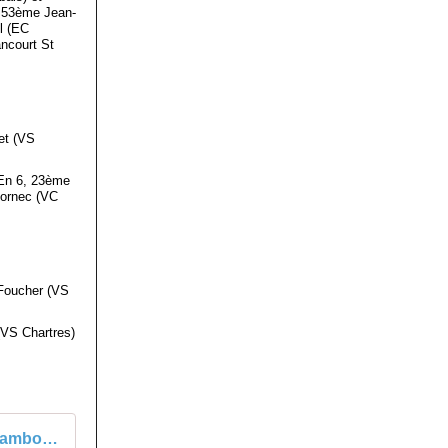
, 53ème Jean-
l (EC
ncourt St
et (VS
 En 6, 23ème
Cornec (VC
 Foucher (VS
(VS Chartres)
Chambois (61) Classement Grand Prix Du Muguet course cycliste 1er mai