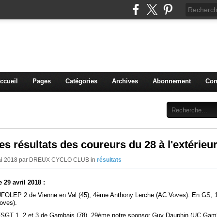
blog du DREUX CC
ccueil
Pages
Catégories
Archives
Abonnement
Con
s résultats des coureurs du 28 à l'extérieu
Mai 2018 par DREUX CYCLO CLUB in
résultats
29 avril 2018 :
UFOLEP 2 de Vienne en Val (45), 4ème Anthony Lerche (AC Voves). En GS, 
oves).
FSGT 1, 2 et 3 de Gambais (78), 29ème notre sponsor Guy Dauphin (UC Gamb