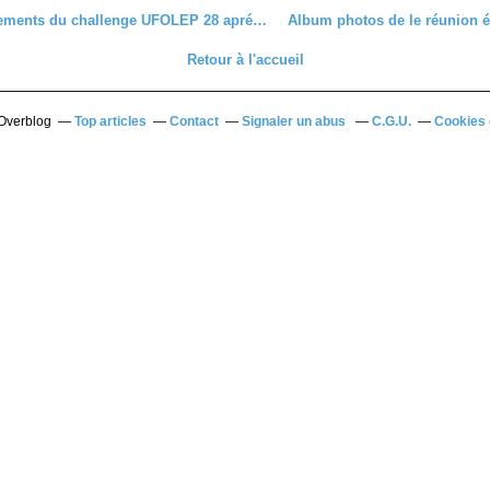
Les classements du challenge UFOLEP 28 aprés Bois le Roy - Le Dreux CC prend la tête
Retour à l'accueil
 Overblog
Top articles
Contact
Signaler un abus
C.G.U.
Cookies 