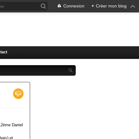
Connexion
+
Créer mon blog
tact
r
12ème Daniel
ais) et