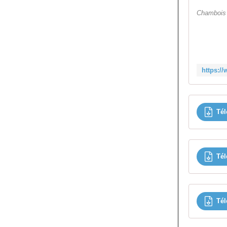
Chambois 
Tél
Tél
Tél