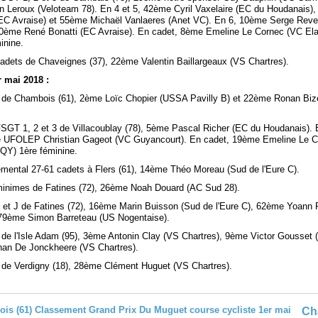
n Leroux (Veloteam 78). En 4 et 5, 42ème Cyril Vaxelaire (EC du Houdanais)
EC Avraise) et 55ème Michaël Vanlaeres (Anet VC). En 6, 10ème Serge Reve
20ème René Bonatti (EC Avraise). En cadet, 8ème Emeline Le Cornec (VC Ela
inine.
cadets de Chaveignes (37), 22ème Valentin Baillargeaux (VS Chartres).
 mai 2018 :
 3 de Chambois (61), 2ème Loïc Chopier (USSA Pavilly B) et 22ème Ronan Biz
FSGT 1, 2 et 3 de Villacoublay (78), 5ème Pascal Richer (EC du Houdanais).
ié UFOLEP Christian Gageot (VC Guyancourt). En cadet, 19ème Emeline Le 
 QY) 1ère féminine.
emental 27-61 cadets à Flers (61), 14ème Théo Moreau (Sud de l'Eure C).
minimes de Fatines (72), 26ème Noah Douard (AC Sud 28).
3 et J de Fatines (72), 16ème Marin Buisson (Sud de l'Eure C), 62ème Yoann
 79ème Simon Barreteau (US Nogentaise).
 3 de l'Isle Adam (95), 3ème Antonin Clay (VS Chartres), 9ème Victor Gousset 
an De Jonckheere (VS Chartres).
 J de Verdigny (18), 28ème Clément Huguet (VS Chartres).