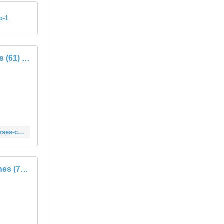
p-1
Flers (61) Classement course cycliste championnat Orne et Eure 1er mai
https://www.velopressecollection.fr/route/classements-route/61-classements-courses-cyclistes-orne-2018/flers-61-classement-1er-mai-2018-21615-html
Fatines (72) Classement M2 Challenge Benoît Jarrier Nicolas Edet 1er m