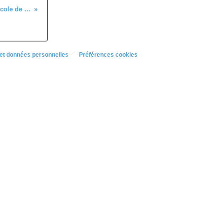
Album photos de le réunion école de cyclsime du 1er mai à dreux (28)
et données personnelles
Préférences cookies