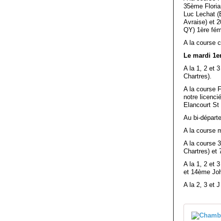
35ème Floria
Luc Lechat (
Avraise) et 
QY) 1ère fém
A la course 
Le mardi 1er
A la 1, 2 et
Chartres).
A la course 
notre licenc
Elancourt St
Au bi-départ
A la course 
A la course 
Chartres) et
A la 1, 2 et
et 14ème Joh
A la 2, 3 et