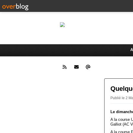
Le 
Activités du Dreux Cyclo Club
A
Quelque
Publié le 2 
Le dimanche 
A la course 
Galliot (AC V
A la course 