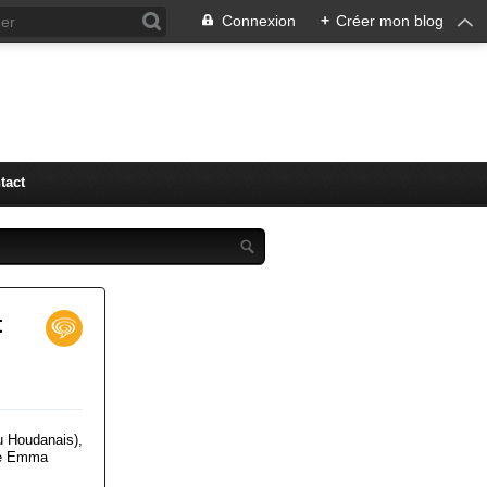
Connexion
+
Créer mon blog
tact
t
Du Houdanais),
ème Emma