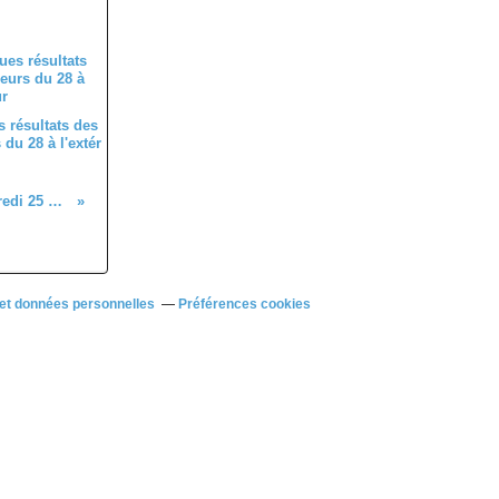
 résultats des
du 28 à l'extér
Stage pupilles et benjamins du CD28 ce mercredi 25 avril avec 10 jeunes du Dreux CC
et données personnelles
Préférences cookies