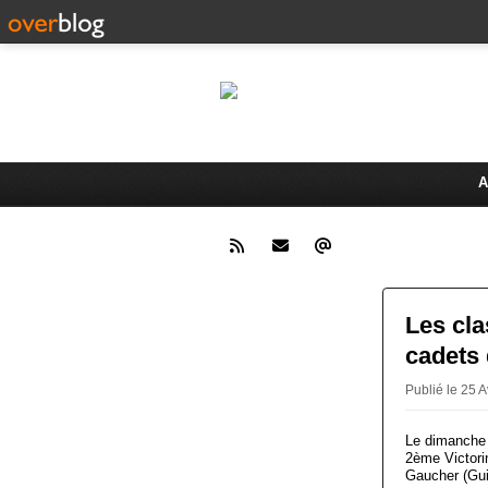
Le 
Activités du Dreux Cyclo Club
A
Les cl
cadets 
Publié le 25
Le dimanche 2
2ème Victori
Gaucher (Gui