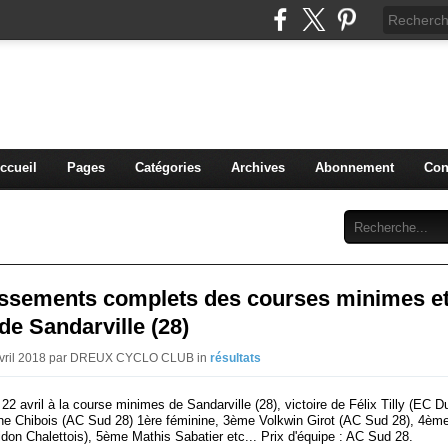
blog du DREUX CC
ccueil
Pages
Catégories
Archives
Abonnement
Con
assements complets des courses minimes e
de Sandarville (28)
 Avril 2018 par DREUX CYCLO CLUB in
résultats
2 avril à la course minimes de Sandarville (28), victoire de Félix Tilly (EC 
ne Chibois (AC Sud 28) 1ère féminine, 3ème Volkwin Girot (AC Sud 28), 4
don Chalettois), 5ème Mathis Sabatier etc... Prix d'équipe : AC Sud 28.