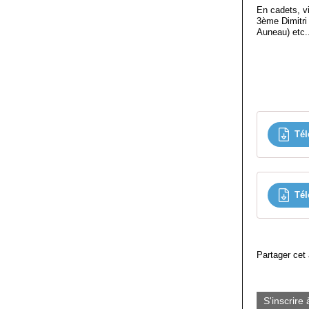
En cadets, v
3ème Dimitri
Auneau) etc..
Tél
Tél
Partager cet 
S'inscrire 