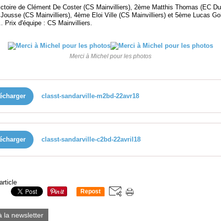
ictoire de Clément De Coster (CS Mainvilliers), 2ème Matthis Thomas (EC Du
 Jousse (CS Mainvilliers), 4ème Eloi Ville (CS Mainvilliers) et 5ème Lucas G
. Prix d'équipe : CS Mainvilliers.
Merci à Michel pour les photos
écharger
classt-sandarville-m2bd-22avr18
écharger
classt-sandarville-c2bd-22avril18
article
Repost
0
à la newsletter