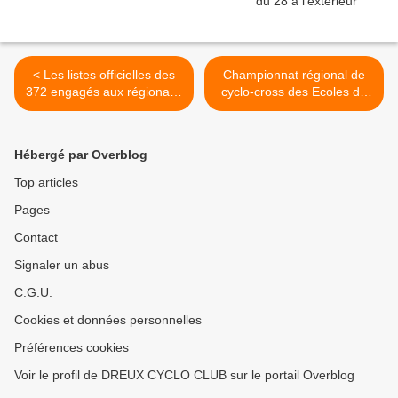
< Les listes officielles des
Championnat régional de
372 engagés aux régionaux
cyclo-cross des Ecoles de
de cyclo-cross des 9 et 10
cyclisme à Aubigny sur
décembre à Aubigny sur
Nere (18) avec 9 Drouais
Nere (18)
en lice aujourd'hui >
Hébergé par Overblog
Top articles
Pages
Contact
Signaler un abus
C.G.U.
Cookies et données personnelles
Préférences cookies
Voir le profil de DREUX CYCLO CLUB sur le portail Overblog