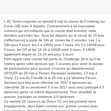
L'AC Voves organise ce samedi 6 mai la course de Fontenay sur
Conie (28) avec 4 départs. Contrairement à de mauvaises
rumeurs qui ont indiqués que la course était annulée, cette
dernière aura bien lieu. Tous les départs sur le circuit de 10 kms
s'effectueront à partir de 14h et toutes les 2 minutes. Les 1 à
14h pour 8 tours, les 2 à 14h02 pour 7 tours, les 3 à 14h04 pour
6 tours, les GS et les 15-16 à 14h06 pour 5 tours. A 14h06
également départ es 13-14 ans pour 3 tours.
Petit rappel cette course fait partie du Challenge 28 et qu'il ne
restera après cette épreuve que 3 courses pour avoir le quotas
de participations pour pouvoir s'inscrire au départemental
UFOLEP du 28 mai à Yèvres. Epreuves restantes, 13 mai à
Toury, 21 mai Au Fonville et le 25 mai à La Varenne Ferron.
Sachant qu'il faut avoir effectué sur 2017 6 épreuves du
calendrier 28 ou seulement 5 si en 2017 vous avez participé à 5
épreuves après ce même départemental. Pour simplifier et
assurer, participer au minimum à 6 épreuves.
Ce samedi 10 coureurs du Dreux CC ont fait parvenir leurs
engagements, alors faites comme eux, prenez contact avec
l'organisateur. Venez nombreux, d'avance merci pour