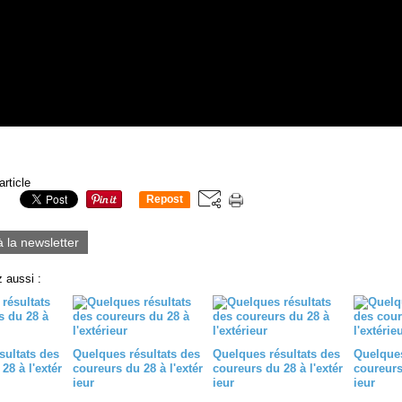
article
Repost
0
à la newsletter
 aussi :
sultats des
Quelques résultats des
Quelques résultats des
Quelques
28 à l'extér
coureurs du 28 à l'extér
coureurs du 28 à l'extér
coureurs 
ieur
ieur
ieur