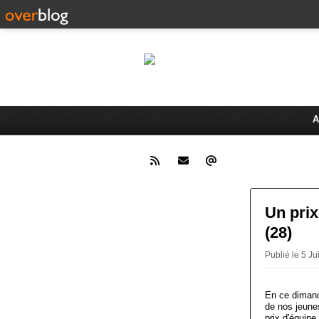
Le 
Activités du Dreux Cyclo Club
A
Un prix
(28)
Publié le 5 
En ce dimanch
de nos jeunes
prix d'équipe