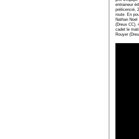
entraineur é
prélicencié,
route. En po
Nathan Noel 
(Dreux CC), 
cadet le mati
Rouyer (Dreu