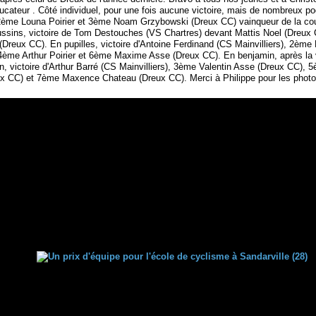
ducateur . Côté individuel, pour une fois aucune victoire, mais de nombreux p
 2ème Louna Poirier et 3ème Noam Grzybowski (Dreux CC) vainqueur de la co
ussins, victoire de Tom Destouches (VS Chartres) devant Mattis Noel (Dreux
(Dreux CC). En pupilles, victoire d'Antoine Ferdinand (CS Mainvilliers), 2èm
4ème Arthur Poirier et 6ème Maxime Asse (Dreux CC). En benjamin, après la v
n, victoire d'Arthur Barré (CS Mainvilliers), 3ème Valentin Asse (Dreux CC),
x CC) et 7ème Maxence Chateau (Dreux CC). Merci à Philippe pour les photo