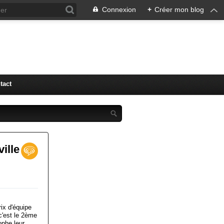
Connexion
+
Créer mon blog
tact
ille
ix d'équipe
c'est le 2ème
ophe leur