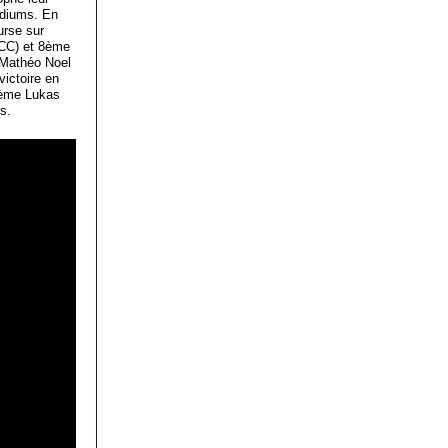
odiums. En
urse sur
 CC) et 8ème
e Mathéo Noel
ictoire en
 5ème Lukas
s.