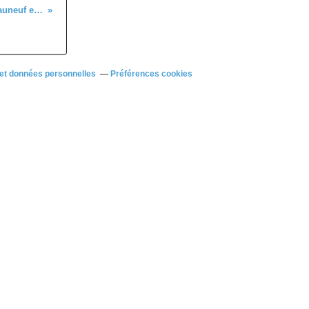
Championnat Régional UFOLEP à Chateauneuf en Thymerais (28)
et données personnelles
Préférences cookies