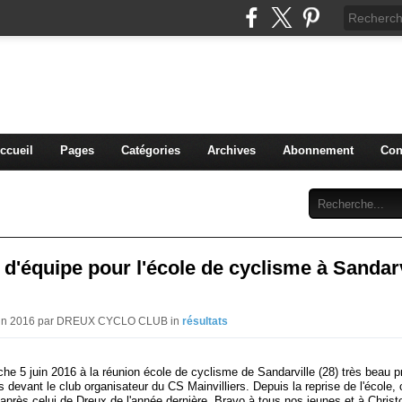
blog du DREUX CC
ccueil
Pages
Catégories
Archives
Abonnement
Con
 d'équipe pour l'école de cyclisme à Sandarv
Juin 2016 par DREUX CYCLO CLUB in
résultats
e 5 juin 2016 à la réunion école de cyclisme de Sandarville (28) très beau pr
 devant le club organisateur du CS Mainvilliers. Depuis la reprise de l'école, 
 après celui de Dreux de l'année dernière. Bravo à tous nos jeunes et à Christ