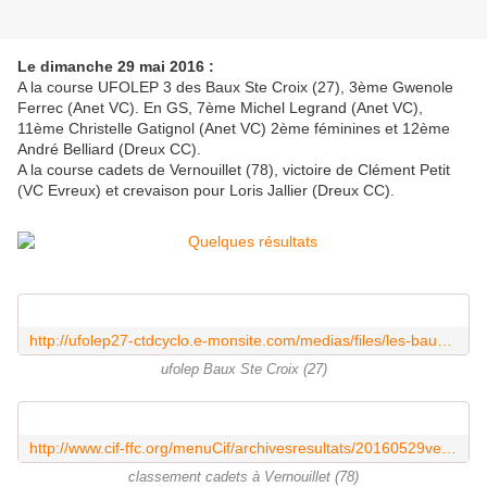
Le dimanche 29 mai 2016 :
A la course UFOLEP 3 des Baux Ste Croix (27), 3ème Gwenole
Ferrec (Anet VC). En GS, 7ème Michel Legrand (Anet VC),
11ème Christelle Gatignol (Anet VC) 2ème féminines et 12ème
André Belliard (Dreux CC).
A la course cadets de Vernouillet (78), victoire de Clément Petit
(VC Evreux) et crevaison pour Loris Jallier (Dreux CC).
http://ufolep27-ctdcyclo.e-monsite.com/medias/files/les-baux-ste-croix-29052016.pdf
ufolep Baux Ste Croix (27)
http://www.cif-ffc.org/menuCif/archivesresultats/20160529vernouillet-cad.pdf
classement cadets à Vernouillet (78)