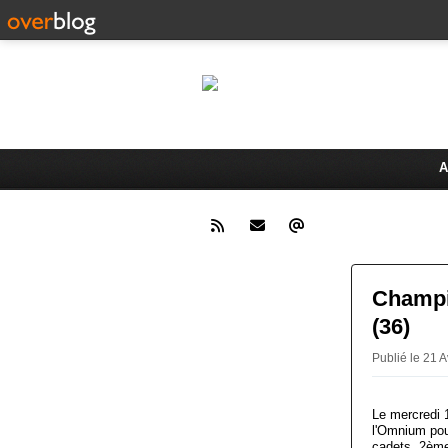
Le 
Activités du Dreux Cyclo Club
A
Champi
(36)
Publié le 21
Le mercredi 
l'Omnium pour
cadets, 2ème