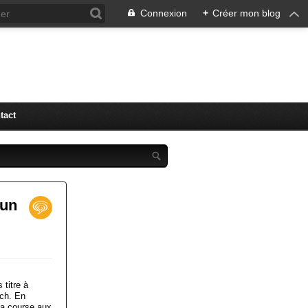
Connexion
+
Créer mon blog
tact
dun
titre à
tch. En
la course aux