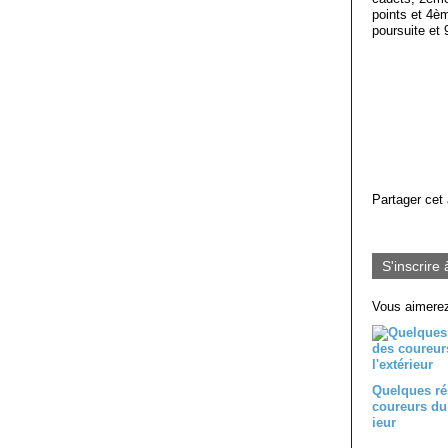
points et 4è
poursuite et
Partager cet 
S'inscrire 
Vous aimerez
Quelques ré
coureurs du 
ieur