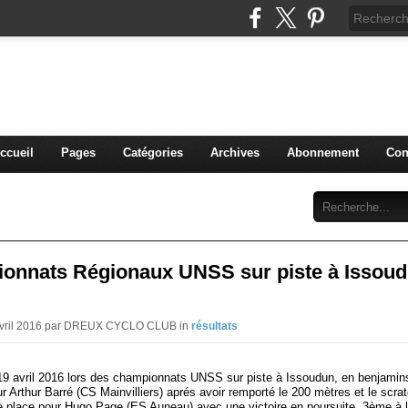
blog du DREUX CC
ccueil
Pages
Catégories
Archives
Abonnement
Con
onnats Régionaux UNSS sur piste à Issou
 Avril 2016 par DREUX CYCLO CLUB in
résultats
19 avril 2016 lors des championnats UNSS sur piste à Issoudun, en benjamins 
 Arthur Barré (CS Mainvilliers) aprés avoir remporté le 200 mètres et le scra
 place pour Hugo Page (ES Auneau) avec une victoire en poursuite, 3ème à 