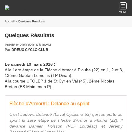
MENU
Accueil
» Quelques Résultats
Quelques Résultats
Publié le 20/03/2016 à 06:54
Par
DREUX CYCLO CLUB
Le samedi 19 mars 2016 :
A la 1ère étape de la Fléche d'Armor à Plouha (22) en 1, 2 et 3,
13ème Gaëtan Lemoins (TP Dinan).
A la course UFOLEP 1 de St Cyr en Val (45), 2ème Nicolas
Breton (ES Maintenon P).
Flèche d'Armor#1: Delanoe au sprint
C'est Ludovic Delanoë (Laval Cyclisme 53) qui remporte au
sprint la 1ère étape de Flèche d'Armor à Plouha (22). Il
devance Damien Poisson (VCP Loudéac) et Jérémy